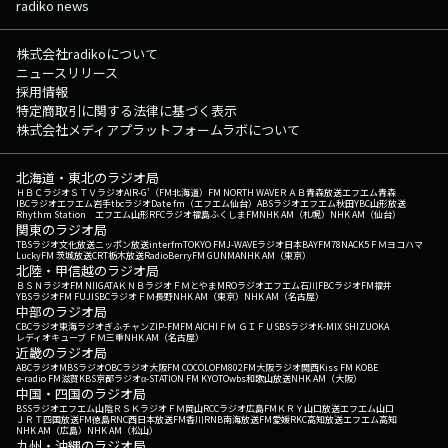
radiko news
株式会社radikoについて
ニュースリリース
採用情報
特定商取引に関する法律に基づく表示
株式会社メディアプラットフォームラボについて
北海道・東北のラジオ局
ＨＢＣラジオ
ＳＴＶラジオ
AIR-G'（FM北海道）
FM NORTH WAVE
ＲＡＢ青森放送
エフエム青森
IBCラジオ
エフエム岩手
tbcラジオ
Date fm（エフエム仙台）
ABSラジオ
エフエム秋田
YBC山形放送
Rhythm Station エフエム山形
RFCラジオ福島
ふくしまFM
NHK AM（札幌）
NHK AM（仙台）
関東のラジオ局
TBSラジオ
文化放送
ニッポン放送
interfm
TOKYO FM
J-WAVE
ラジオ日本
BAYFM78
NACK5
ＦＭヨコハマ
LuckyFM 茨城放送
CRT栃木放送
RadioBerry
FM GUNMA
NHK AM（東京）
北陸・甲信越のラジオ局
ＢＳＮラジオ
FM NIIGATA
ＫＮＢラジオ
ＦＭとやま
MROラジオ
エフエム石川
FBCラジオ
FM福井
YBSラジオ
FM FUJI
SBCラジオ
ＦＭ長野
NHK AM（東京）
NHK AM（名古屋）
中部のラジオ局
CBCラジオ
東海ラジオ
ぎふチャン
ZIP-FM
FM AICHI
ＦＭ ＧＩＦＵ
SBSラジオ
K-MIX SHIZUOKA
レディオキューブ ＦＭ三重
NHK AM（名古屋）
近畿のラジオ局
ABCラジオ
MBSラジオ
OBCラジオ大阪
FM COCOLO
FM802
FM大阪
ラジオ関西
Kiss FM KOBE
e-radio FM滋賀
KBS京都ラジオ
α-STATION FM KYOTO
wbs和歌山放送
NHK AM（大阪）
中国・四国のラジオ局
BSSラジオ
エフエム山陰
ＲＳＫラジオ
ＦＭ岡山
RCCラジオ
広島FM
ＫＲＹ山口放送
エフエム山口
ＪＲＴ四国放送
FM徳島
RNC西日本放送
FM香川
RNB南海放送
FM愛媛
RKC高知放送
エフエム高知
NHK AM（広島）
NHK AM（松山）
九州・沖縄のラジオ局