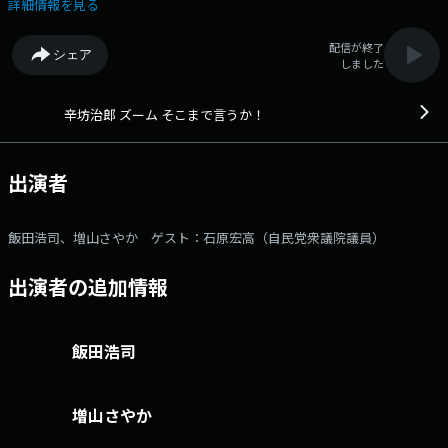
番組です。 ▼15:40 「ズームON」。 独自の視点でニュースを解説し
詳細情報を見る
ます。 ▼16:10 「ズームON」。 独自の視点でニュースを解説しま
す。 ゲスト：石原宏高さん（自民党衆議院議員） ▼17:10 「ズーム
配信が終了
シェア
ON」。 独自の視点でニュースを解説します。メールアドレス：
しました
zoom@1242.com 番組ホームページはこちら twitterハッシュタグ
は「#辛坊治郎ズーム」twitterアカウントは「@zoom1242」
辛坊治郎 ズーム そこまで言うか！
出演者
飯田浩司、増山さやか ゲスト：石原宏高（自民党衆議院議員）
出演者の追加情報
飯田浩司
増山さやか