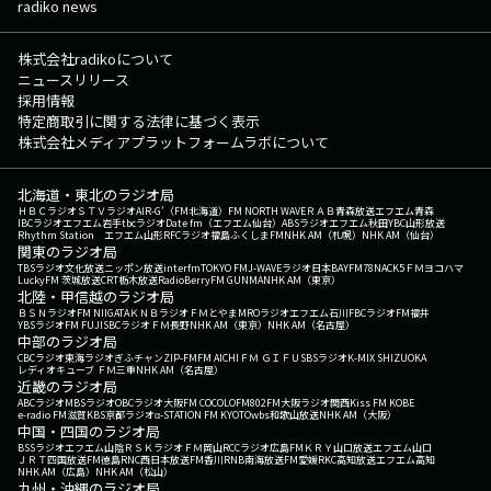
radiko news
株式会社radikoについて
ニュースリリース
採用情報
特定商取引に関する法律に基づく表示
株式会社メディアプラットフォームラボについて
北海道・東北のラジオ局
ＨＢＣラジオ
ＳＴＶラジオ
AIR-G'（FM北海道）
FM NORTH WAVE
ＲＡＢ青森放送
エフエム青森
IBCラジオ
エフエム岩手
tbcラジオ
Date fm（エフエム仙台）
ABSラジオ
エフエム秋田
YBC山形放送
Rhythm Station エフエム山形
RFCラジオ福島
ふくしまFM
NHK AM（札幌）
NHK AM（仙台）
関東のラジオ局
TBSラジオ
文化放送
ニッポン放送
interfm
TOKYO FM
J-WAVE
ラジオ日本
BAYFM78
NACK5
ＦＭヨコハマ
LuckyFM 茨城放送
CRT栃木放送
RadioBerry
FM GUNMA
NHK AM（東京）
北陸・甲信越のラジオ局
ＢＳＮラジオ
FM NIIGATA
ＫＮＢラジオ
ＦＭとやま
MROラジオ
エフエム石川
FBCラジオ
FM福井
YBSラジオ
FM FUJI
SBCラジオ
ＦＭ長野
NHK AM（東京）
NHK AM（名古屋）
中部のラジオ局
CBCラジオ
東海ラジオ
ぎふチャン
ZIP-FM
FM AICHI
ＦＭ ＧＩＦＵ
SBSラジオ
K-MIX SHIZUOKA
レディオキューブ ＦＭ三重
NHK AM（名古屋）
近畿のラジオ局
ABCラジオ
MBSラジオ
OBCラジオ大阪
FM COCOLO
FM802
FM大阪
ラジオ関西
Kiss FM KOBE
e-radio FM滋賀
KBS京都ラジオ
α-STATION FM KYOTO
wbs和歌山放送
NHK AM（大阪）
中国・四国のラジオ局
BSSラジオ
エフエム山陰
ＲＳＫラジオ
ＦＭ岡山
RCCラジオ
広島FM
ＫＲＹ山口放送
エフエム山口
ＪＲＴ四国放送
FM徳島
RNC西日本放送
FM香川
RNB南海放送
FM愛媛
RKC高知放送
エフエム高知
NHK AM（広島）
NHK AM（松山）
九州・沖縄のラジオ局