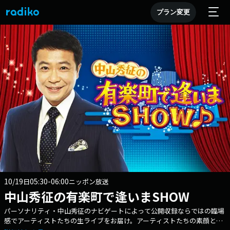
プラン変更
10/19
05:30-06:00
日
ニッポン放送
中山秀征の有楽町で逢いまSHOW
パーソナリティ・中山秀征のナビゲートによって公開収録ならではの臨場
感でアーティストたちの生ライブをお届け。アーティストたちの素顔と本