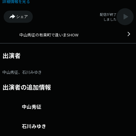
音にも迫ります。メールアドレス： hide@1242.com 番組ホームペ
詳細情報を見る
ージはこちら
配信が終了
シェア
しました
中山秀征の有楽町で逢いまSHOW
出演者
中山秀征、石川みゆき
出演者の追加情報
中山秀征
石川みゆき