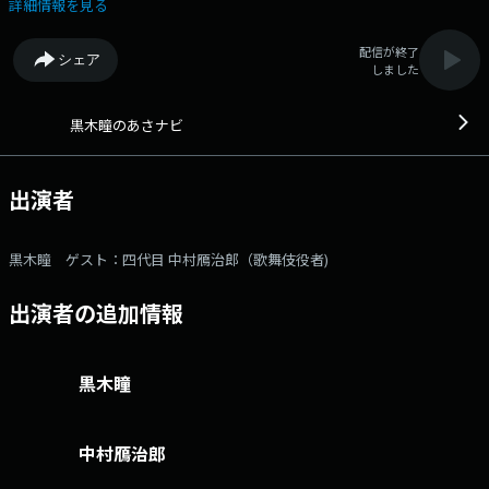
代目 中村鴈治郎さん登場。 歌舞伎指導を務めた映画『国宝』でのエピソ
詳細情報を見る
ードはもちろん、 １１月に･歌舞伎座で上演される 三谷幸喜さん作・
演出 「三谷かぶき 歌舞伎絶対続魂（ショウ･マスト･ゴー･オン） ～
配信が終了
シェア
幕を閉めるな～」についても伺います。メールアドレス：
しました
cozy@1242.com 番組ホームページはこちら twitterハッシュタグ
は「#cozy1242」
黒木瞳のあさナビ
出演者
黒木瞳 ゲスト：四代目 中村鴈治郎（歌舞伎役者)
出演者の追加情報
黒木瞳
中村鴈治郎