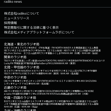
radiko news
株式会社radikoについて
ニュースリリース
採用情報
特定商取引に関する法律に基づく表示
株式会社メディアプラットフォームラボについて
北海道・東北のラジオ局
ＨＢＣラジオ
ＳＴＶラジオ
AIR-G'（FM北海道）
FM NORTH WAVE
ＲＡＢ青森放送
エフエム青森
IBCラジオ
エフエム岩手
tbcラジオ
Date fm（エフエム仙台）
ABSラジオ
エフエム秋田
YBC山形放送
Rhythm Station エフエム山形
RFCラジオ福島
ふくしまFM
NHK AM（札幌）
NHK AM（仙台）
関東のラジオ局
TBSラジオ
文化放送
ニッポン放送
interfm
TOKYO FM
J-WAVE
ラジオ日本
BAYFM78
NACK5
ＦＭヨコハマ
LuckyFM 茨城放送
CRT栃木放送
RadioBerry
FM GUNMA
NHK AM（東京）
北陸・甲信越のラジオ局
ＢＳＮラジオ
FM NIIGATA
ＫＮＢラジオ
ＦＭとやま
MROラジオ
エフエム石川
FBCラジオ
FM福井
YBSラジオ
FM FUJI
SBCラジオ
ＦＭ長野
NHK AM（東京）
NHK AM（名古屋）
中部のラジオ局
CBCラジオ
東海ラジオ
ぎふチャン
ZIP-FM
FM AICHI
ＦＭ ＧＩＦＵ
SBSラジオ
K-MIX SHIZUOKA
レディオキューブ ＦＭ三重
NHK AM（名古屋）
近畿のラジオ局
ABCラジオ
MBSラジオ
OBCラジオ大阪
FM COCOLO
FM802
FM大阪
ラジオ関西
Kiss FM KOBE
e-radio FM滋賀
KBS京都ラジオ
α-STATION FM KYOTO
wbs和歌山放送
NHK AM（大阪）
中国・四国のラジオ局
BSSラジオ
エフエム山陰
ＲＳＫラジオ
ＦＭ岡山
RCCラジオ
広島FM
ＫＲＹ山口放送
エフエム山口
ＪＲＴ四国放送
FM徳島
RNC西日本放送
FM香川
RNB南海放送
FM愛媛
RKC高知放送
エフエム高知
NHK AM（広島）
NHK AM（松山）
九州・沖縄のラジオ局