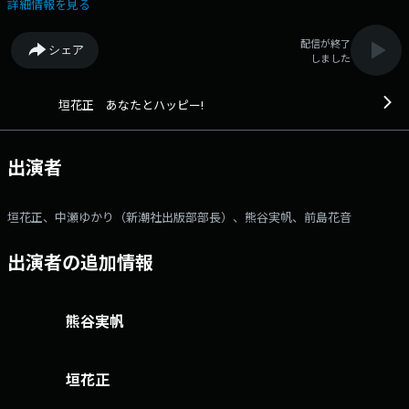
の聞き耳】 旬な話題を、番組独自の目線でお届け！ ▼9:00頃 【9時の
詳細情報を見る
聞きドコ～中瀬編集長の週刊誌ななめ読み～】 最新号の週刊誌記事から
見える世の中の出来事を新潮社出版部部長の中瀬ゆかりさんが紹介
配信が終了
シェア
▼9:10頃 【中瀬ゆかりのBOOKソムリエ】 本のエキスパート中瀬さんお
しました
ススメの本を紹介 ▼9:30頃 【熊谷実帆の行ってミホ！やってミホ！】
あなたのリクエストで巡る熊谷実帆アナウンサーのレポートコーナー
▼9:40～10:15 【ゲストとハッピー】 日替わりで素敵なゲストとココだ
垣花正 あなたとハッピー!
けの話！ ▼10:29頃 【前島花音のあなたにハッピー届けたい！】 名物
中継企画が復活！ 前島アナウンサーがあなたの街にお邪魔します。
▼10:38 【私の好きな歌】 あなたの思い出のエピソードと共に、リクエ
出演者
スト曲をおかけします。 ▼10:50 【エンディング】 プレゼント当選者
発表！ 〇パーソナリティ：垣花 正 〇コメンテーター：中瀬ゆかり
（新潮社出版部部長） 〇アシスタント ：熊谷実帆 〇レポータ
垣花正、中瀬ゆかり（新潮社出版部部長）、熊谷実帆、前島花音
ー ：前島花音 〇ゲスト ：日替わり ●メールアドレス：
happy@1242.com ●X（旧twitter）アカウント：@happy_1242
出演者の追加情報
●X（旧twitter）ハッシュタグ：#垣花正ハッピー番組ホームページはこち
ら
熊谷実帆
垣花正