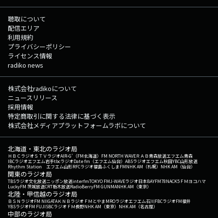
聴取について
配信エリア
利用規約
プライバシーポリシー
ライセンス情報
radiko news
株式会社radikoについて
ニュースリリース
採用情報
特定商取引に関する法律に基づく表示
株式会社メディアプラットフォームラボについて
北海道・東北のラジオ局
ＨＢＣラジオ
ＳＴＶラジオ
AIR-G'（FM北海道）
FM NORTH WAVE
ＲＡＢ青森放送
エフエム青森
IBCラジオ
エフエム岩手
tbcラジオ
Date fm（エフエム仙台）
ABSラジオ
エフエム秋田
YBC山形放送
Rhythm Station エフエム山形
RFCラジオ福島
ふくしまFM
NHK AM（札幌）
NHK AM（仙台）
関東のラジオ局
TBSラジオ
文化放送
ニッポン放送
interfm
TOKYO FM
J-WAVE
ラジオ日本
BAYFM78
NACK5
ＦＭヨコハマ
LuckyFM 茨城放送
CRT栃木放送
RadioBerry
FM GUNMA
NHK AM（東京）
北陸・甲信越のラジオ局
ＢＳＮラジオ
FM NIIGATA
ＫＮＢラジオ
ＦＭとやま
MROラジオ
エフエム石川
FBCラジオ
FM福井
YBSラジオ
FM FUJI
SBCラジオ
ＦＭ長野
NHK AM（東京）
NHK AM（名古屋）
中部のラジオ局