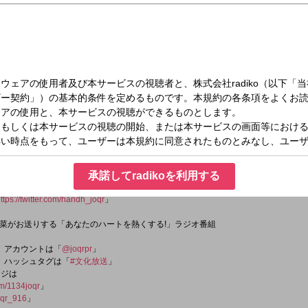
（日）16:00～16:55
山崎紘菜 Heat&Heart！
t
承諾してradikoを利用する
ttps://twitter.com/handh_joqr
」
菜がお送りする「あなたのハートを熱くする!」ラジオ番組
er）アカウントは「
@joqrpr
」
er）ハッシュタグは「
#文化放送
」
ージは
om/1134joqr
」
qr_916
」