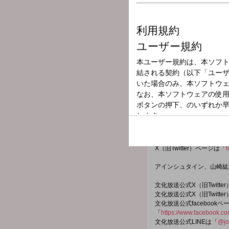
放送局
放送時間
2025年11月9日
番組名
アインシュタイン・
番組メールフォーム：
https://form.run/@heathear
X（旧Twitter）ページは「
h
アインシュタイン、山崎紘
文化放送公式X（旧Twitt
文化放送公式X（旧Twitt
文化放送公式facebookペ
「
https://www.facebook.c
文化放送公式LINEは「
@jo