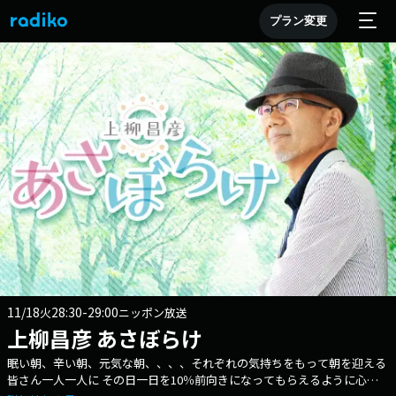
プラン変更
11/18
28:30-29:00
火
ニッポン放送
上柳昌彦 あさぼらけ
眠い朝、辛い朝、元気な朝、、、、それぞれの気持ちをもって朝を迎える
皆さん一人一人に その日一日を10％前向きになってもらえるように心が