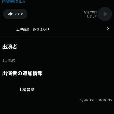
けているトークラジオ ■放送時間 （月）5:00～6:00 （火～金）
詳細情報を見る
4:30～6:00 ▼4:30 オープニング（火～金） ▼4:38 ニュース（火～
金） ▼5:00 5時のオープニング ▼5:05 ニュース ▼5:20頃 「食は生き
配信が終了
シェア
る力 今朝も元気にいただきます」（月・金） ▼5:20頃 街にあふれるち
しました
ょっとしたいい話を朗読する「あけの語りびと」（水） ▼5:20頃 観音温
泉るんるんタイム（木） ▼5:35 「心のともしび」 ▼5:45頃 新聞チョキ
チョキ ▼5:57 エンディングメールアドレス： ue@1242.com 番組
上柳昌彦 あさぼらけ
ホームページはこちら twitterハッシュタグは「#あさぼらけ」twitter
アカウントは「@ue1242」
出演者
上柳昌彦
出演者の追加情報
上柳昌彦
by ARTIST COMMONS