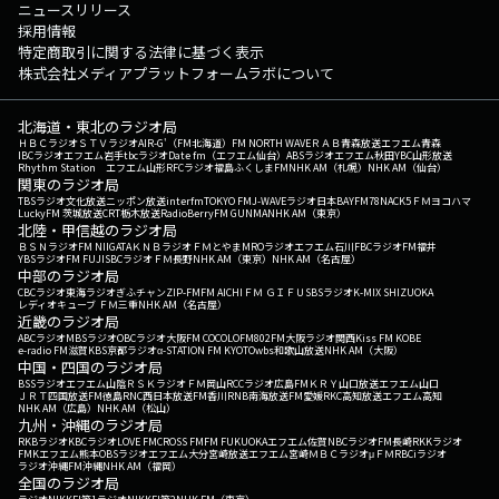
ニュースリリース
採用情報
特定商取引に関する法律に基づく表示
株式会社メディアプラットフォームラボについて
北海道・東北のラジオ局
ＨＢＣラジオ
ＳＴＶラジオ
AIR-G'（FM北海道）
FM NORTH WAVE
ＲＡＢ青森放送
エフエム青森
IBCラジオ
エフエム岩手
tbcラジオ
Date fm（エフエム仙台）
ABSラジオ
エフエム秋田
YBC山形放送
Rhythm Station エフエム山形
RFCラジオ福島
ふくしまFM
NHK AM（札幌）
NHK AM（仙台）
関東のラジオ局
TBSラジオ
文化放送
ニッポン放送
interfm
TOKYO FM
J-WAVE
ラジオ日本
BAYFM78
NACK5
ＦＭヨコハマ
LuckyFM 茨城放送
CRT栃木放送
RadioBerry
FM GUNMA
NHK AM（東京）
北陸・甲信越のラジオ局
ＢＳＮラジオ
FM NIIGATA
ＫＮＢラジオ
ＦＭとやま
MROラジオ
エフエム石川
FBCラジオ
FM福井
YBSラジオ
FM FUJI
SBCラジオ
ＦＭ長野
NHK AM（東京）
NHK AM（名古屋）
中部のラジオ局
CBCラジオ
東海ラジオ
ぎふチャン
ZIP-FM
FM AICHI
ＦＭ ＧＩＦＵ
SBSラジオ
K-MIX SHIZUOKA
レディオキューブ ＦＭ三重
NHK AM（名古屋）
近畿のラジオ局
ABCラジオ
MBSラジオ
OBCラジオ大阪
FM COCOLO
FM802
FM大阪
ラジオ関西
Kiss FM KOBE
e-radio FM滋賀
KBS京都ラジオ
α-STATION FM KYOTO
wbs和歌山放送
NHK AM（大阪）
中国・四国のラジオ局
BSSラジオ
エフエム山陰
ＲＳＫラジオ
ＦＭ岡山
RCCラジオ
広島FM
ＫＲＹ山口放送
エフエム山口
ＪＲＴ四国放送
FM徳島
RNC西日本放送
FM香川
RNB南海放送
FM愛媛
RKC高知放送
エフエム高知
NHK AM（広島）
NHK AM（松山）
九州・沖縄のラジオ局
RKBラジオ
KBCラジオ
LOVE FM
CROSS FM
FM FUKUOKA
エフエム佐賀
NBCラジオ
FM長崎
RKKラジオ
FMKエフエム熊本
OBSラジオ
エフエム大分
宮崎放送
エフエム宮崎
ＭＢＣラジオ
μＦＭ
RBCiラジオ
ラジオ沖縄
FM沖縄
NHK AM（福岡）
全国のラジオ局