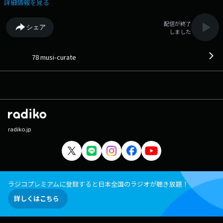
体とBAYFMがタッグ。独自の視点で「今、そしてこれから」を映し出す、
詳細情報を見る
「最高、最旬、注目」の音楽をキュレーション。国内外の多種多様な音楽
とその文化を、レコードやCD・DVD、雑誌や書籍を通して紹介してきた、
配信が終了
シェア
日本におけるインディーズ音楽シーンの草 分け的存在でもある「P-
しました
VINE」が担当します。 番組宛メール curate@bayfm.co.jp 番組
公式HP https://bayfm.co.jp/program/curate/ ■BAYFM公式HP ■
オンエア楽曲一覧
78 musi-curate
radiko.jp
ラジコプレミアムに登録すると日本全国のラジオが聴き放題！
詳しくはこちら