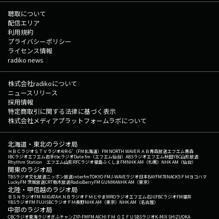
聴取について
配信エリア
利用規約
プライバシーポリシー
ライセンス情報
radiko news
株式会社radikoについて
ニュースリリース
採用情報
特定商取引に関する法律に基づく表示
株式会社メディアプラットフォームラボについて
北海道・東北のラジオ局
ＨＢＣラジオ
ＳＴＶラジオ
AIR-G'（FM北海道）
FM NORTH WAVE
ＲＡＢ青森放送
エフエム青森
IBCラジオ
エフエム岩手
tbcラジオ
Date fm（エフエム仙台）
ABSラジオ
エフエム秋田
YBC山形放送
Rhythm Station エフエム山形
RFCラジオ福島
ふくしまFM
NHK AM（札幌）
NHK AM（仙台）
関東のラジオ局
TBSラジオ
文化放送
ニッポン放送
interfm
TOKYO FM
J-WAVE
ラジオ日本
BAYFM78
NACK5
ＦＭヨコハマ
LuckyFM 茨城放送
CRT栃木放送
RadioBerry
FM GUNMA
NHK AM（東京）
北陸・甲信越のラジオ局
ＢＳＮラジオ
FM NIIGATA
ＫＮＢラジオ
ＦＭとやま
MROラジオ
エフエム石川
FBCラジオ
FM福井
YBSラジオ
FM FUJI
SBCラジオ
ＦＭ長野
NHK AM（東京）
NHK AM（名古屋）
中部のラジオ局
CBCラジオ
東海ラジオ
ぎふチャン
ZIP-FM
FM AICHI
ＦＭ ＧＩＦＵ
SBSラジオ
K-MIX SHIZUOKA