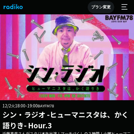
プラン変更
12/2
18:00-19:00
火
BAYFM78
シン・ラジオ -ヒューマニスタは、かく
語りき- Hour.3
近藤真彦さんがスタジオ生出演！マッチづくしの３時間！火曜ヒューマ二