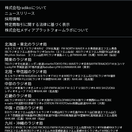
株式会社radikoについて
ニュースリリース
採用情報
特定商取引に関する法律に基づく表示
株式会社メディアプラットフォームラボについて
北海道・東北のラジオ局
ＨＢＣラジオ
ＳＴＶラジオ
AIR-G'（FM北海道）
FM NORTH WAVE
ＲＡＢ青森放送
エフエム青森
IBCラジオ
エフエム岩手
tbcラジオ
Date fm（エフエム仙台）
ABSラジオ
エフエム秋田
YBC山形放送
Rhythm Station エフエム山形
RFCラジオ福島
ふくしまFM
NHK AM（札幌）
NHK AM（仙台）
関東のラジオ局
TBSラジオ
文化放送
ニッポン放送
interfm
TOKYO FM
J-WAVE
ラジオ日本
BAYFM78
NACK5
ＦＭヨコハマ
LuckyFM 茨城放送
CRT栃木放送
RadioBerry
FM GUNMA
NHK AM（東京）
北陸・甲信越のラジオ局
ＢＳＮラジオ
FM NIIGATA
ＫＮＢラジオ
ＦＭとやま
MROラジオ
エフエム石川
FBCラジオ
FM福井
YBSラジオ
FM FUJI
SBCラジオ
ＦＭ長野
NHK AM（東京）
NHK AM（名古屋）
中部のラジオ局
CBCラジオ
東海ラジオ
ぎふチャン
ZIP-FM
FM AICHI
ＦＭ ＧＩＦＵ
SBSラジオ
K-MIX SHIZUOKA
レディオキューブ ＦＭ三重
NHK AM（名古屋）
近畿のラジオ局
ABCラジオ
MBSラジオ
OBCラジオ大阪
FM COCOLO
FM802
FM大阪
ラジオ関西
Kiss FM KOBE
e-radio FM滋賀
KBS京都ラジオ
α-STATION FM KYOTO
wbs和歌山放送
NHK AM（大阪）
中国・四国のラジオ局
BSSラジオ
エフエム山陰
ＲＳＫラジオ
ＦＭ岡山
RCCラジオ
広島FM
ＫＲＹ山口放送
エフエム山口
ＪＲＴ四国放送
FM徳島
RNC西日本放送
FM香川
RNB南海放送
FM愛媛
RKC高知放送
エフエム高知
NHK AM（広島）
NHK AM（松山）
九州・沖縄のラジオ局
RKBラジオ
KBCラジオ
LOVE FM
CROSS FM
FM FUKUOKA
エフエム佐賀
NBCラジオ
FM長崎
RKKラジオ
FMKエフエム熊本
OBSラジオ
エフエム大分
宮崎放送
エフエム宮崎
ＭＢＣラジオ
μＦＭ
RBCiラジオ