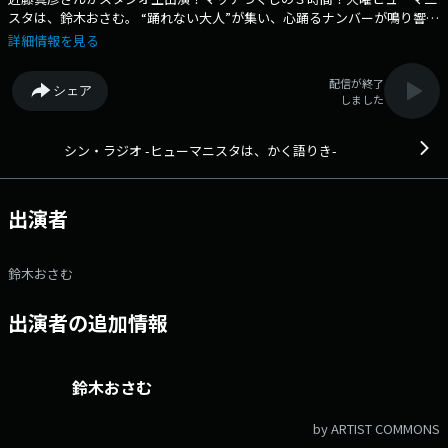
スタは、鈴木おさむ。 “踊れない大人”が集い、心踊るナンバーが鳴り響く
「文系CLUB」 日々の暮らしから、ちょっと寄り道してください。 週替
詳細情報を見る
りパートナーは、平成ノブシコブシの徳井健太！ なんと！近藤真彦さんが
スタジオ生出演！ 生放送でマッチづくしの３時間をお届けしま
配信が終了
シェア
す！ 鈴木おさむ／週替りパートナー 番組宛メール
しました
radio@bayfm.co.jp 番組公式LINE radio78mhz 番組公式HP
https://bayfm.co.jp/program/radio/ 番組公式X
https://twitter.com/radio78MHz 番組公式ハッシュタグ 「#シンラジ
シン・ラジオ -ヒューマニスタは、かく語りき-
オ」 ■BAYFM公式HP ■オンエア楽曲一覧
出演者
鈴木おさむ
出演者の追加情報
鈴木おさむ
by ARTIST COMMONS