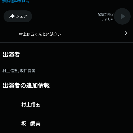
正解なのか？」の著者である、全国47都道府県のラーメンを食べ歩くラー
詳細情報を見る
メンライターの井手隊長です！ 番組メールフォーム：
https://form.run/@murakami X（旧Twitter）ページは
配信が終了
シェア
「https://twitter.com/murakamikeizai」 村上信五がゲストの方
しました
による講義で 「経済」「お金」「イノベーション」について学んでいく
番組です。 第一線で活躍する方だからこそ知っている情報を イチ早く
皆さんに提供できるよう頑張ります。 105-8002 文化放送「村上信五
村上信五くんと経済クン
と経済クン」 FAX:03-5403-1151 文化放送公式X（旧Twitter）アカ
ウントは「@joqrpr」 文化放送公式X（旧Twitter）ハッシュタグは「#文
化放送」 文化放送公式facebookページは
出演者
「https://www.facebook.com/1134joqr」 文化放送公式LINEは
「@joqr_916」
村上信五, 坂口愛美
出演者の追加情報
村上信五
坂口愛美