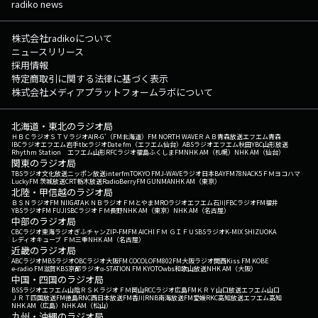
radiko news
株式会社radikoについて
ニュースリリース
採用情報
特定商取引に関する法律に基づく表示
株式会社メディアプラットフォームラボについて
北海道・東北のラジオ局
ＨＢＣラジオ
ＳＴＶラジオ
AIR-G'（FM北海道）
FM NORTH WAVE
ＲＡＢ青森放送
エフエム青森
IBCラジオ
エフエム岩手
tbcラジオ
Date fm（エフエム仙台）
ABSラジオ
エフエム秋田
YBC山形放送
Rhythm Station エフエム山形
RFCラジオ福島
ふくしまFM
NHK AM（札幌）
NHK AM（仙台）
関東のラジオ局
TBSラジオ
文化放送
ニッポン放送
interfm
TOKYO FM
J-WAVE
ラジオ日本
BAYFM78
NACK5
ＦＭヨコハマ
LuckyFM 茨城放送
CRT栃木放送
RadioBerry
FM GUNMA
NHK AM（東京）
北陸・甲信越のラジオ局
ＢＳＮラジオ
FM NIIGATA
ＫＮＢラジオ
ＦＭとやま
MROラジオ
エフエム石川
FBCラジオ
FM福井
YBSラジオ
FM FUJI
SBCラジオ
ＦＭ長野
NHK AM（東京）
NHK AM（名古屋）
中部のラジオ局
CBCラジオ
東海ラジオ
ぎふチャン
ZIP-FM
FM AICHI
ＦＭ ＧＩＦＵ
SBSラジオ
K-MIX SHIZUOKA
レディオキューブ ＦＭ三重
NHK AM（名古屋）
近畿のラジオ局
ABCラジオ
MBSラジオ
OBCラジオ大阪
FM COCOLO
FM802
FM大阪
ラジオ関西
Kiss FM KOBE
e-radio FM滋賀
KBS京都ラジオ
α-STATION FM KYOTO
wbs和歌山放送
NHK AM（大阪）
中国・四国のラジオ局
BSSラジオ
エフエム山陰
ＲＳＫラジオ
ＦＭ岡山
RCCラジオ
広島FM
ＫＲＹ山口放送
エフエム山口
ＪＲＴ四国放送
FM徳島
RNC西日本放送
FM香川
RNB南海放送
FM愛媛
RKC高知放送
エフエム高知
NHK AM（広島）
NHK AM（松山）
九州・沖縄のラジオ局