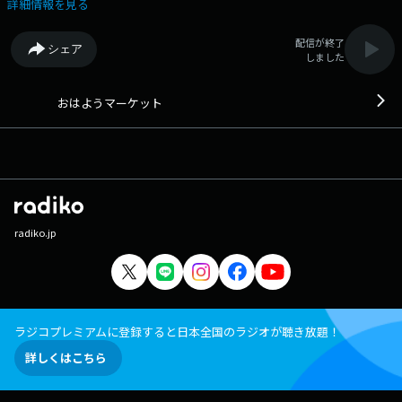
「日経平均先物の動向」などをお伝えします。 本日の詳しい出演者の情
詳細情報を見る
報は、『おはようマーケット』のホームページでもご紹介しています。キ
ャスターは叶内文子アナウンサーです。 番組X（旧Twitter）アカウン
配信が終了
シェア
ト： https://twitter.com/rn_ohayo
しました
おはようマーケット
radiko.jp
ラジコプレミアムに登録すると日本全国のラジオが聴き放題！
詳しくはこちら