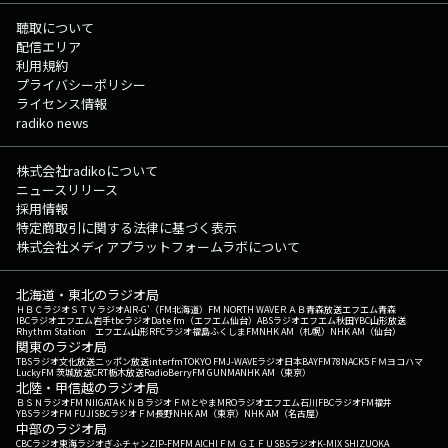
聴取について
配信エリア
利用規約
プライバシーポリシー
ライセンス情報
radiko news
株式会社radikoについて
ニュースリリース
採用情報
特定商取引に関する法律に基づく表示
株式会社メディアプラットフォームラボについて
北海道・東北のラジオ局
ＨＢＣラジオ
ＳＴＶラジオ
AIR-G'（FM北海道）
FM NORTH WAVE
ＲＡＢ青森放送
エフエム青森
IBCラジオ
エフエム岩手
tbcラジオ
Date fm（エフエム仙台）
ABSラジオ
エフエム秋田
YBC山形放送
Rhythm Station エフエム山形
RFCラジオ福島
ふくしまFM
NHK AM（札幌）
NHK AM（仙台）
関東のラジオ局
TBSラジオ
文化放送
ニッポン放送
interfm
TOKYO FM
J-WAVE
ラジオ日本
BAYFM78
NACK5
ＦＭヨコハマ
LuckyFM 茨城放送
CRT栃木放送
RadioBerry
FM GUNMA
NHK AM（東京）
北陸・甲信越のラジオ局
ＢＳＮラジオ
FM NIIGATA
ＫＮＢラジオ
ＦＭとやま
MROラジオ
エフエム石川
FBCラジオ
FM福井
YBSラジオ
FM FUJI
SBCラジオ
ＦＭ長野
NHK AM（東京）
NHK AM（名古屋）
中部のラジオ局
CBCラジオ
東海ラジオ
ぎふチャン
ZIP-FM
FM AICHI
ＦＭ ＧＩＦＵ
SBSラジオ
K-MIX SHIZUOKA