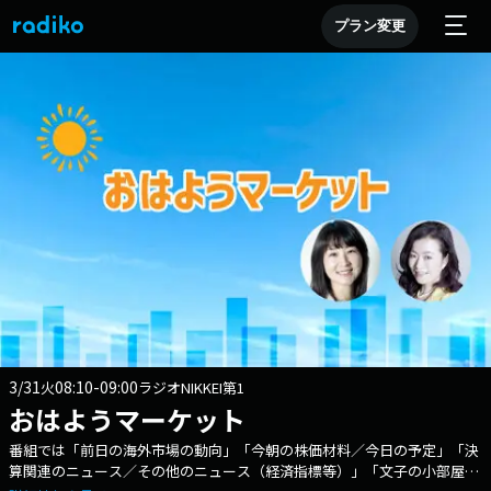
プラン変更
3/31
08:10-09:00
火
ラジオNIKKEI第1
おはようマーケット
番組では「前日の海外市場の動向」「今朝の株価材料／今日の予定」「決
算関連のニュース／その他のニュース（経済指標等）」「文子の小部屋」