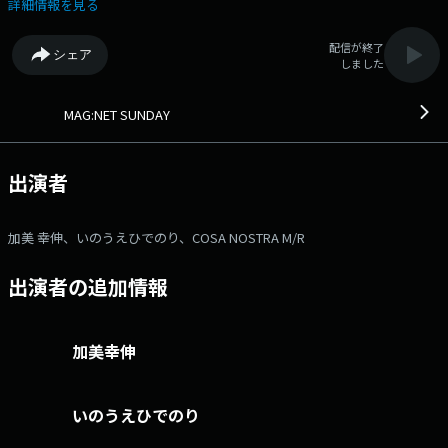
タメ現場主義」プログラム 11時台：Daiwa House Time in Delight
詳細情報を見る
お客様は、演出家・劇団☆新感線主宰・いのうえひでのりさ
ん！ 12時台：MUSIC LIFE Vintage 13時台：3分刊プロレ
配信が終了
シェア
ス ：COSA NOSTRA M/R が登場！ リクエスト・メッセ
しました
ージお待ちしております！ 番組公式Ｘは、@fmcocolo_mns ＃マグ
サンを付けてポストもお願いします！ ●番組ホームページ ●
リクエスト・メッセージ ●facebookページ ●twitterハッシュタグ
MAG:NET SUNDAY
「#fmcocolo765」 ●twitterアカウント「@fmcocolo765」
出演者
加美 幸伸、いのうえひでのり、COSA NOSTRA M/R
出演者の追加情報
加美幸伸
いのうえひでのり