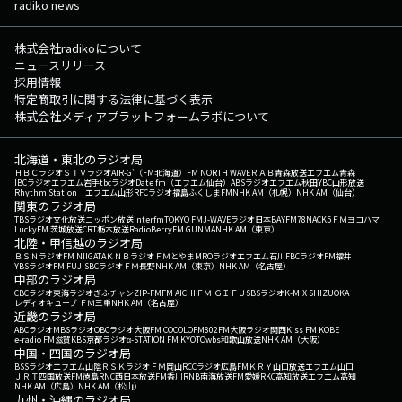
radiko news
株式会社radikoについて
ニュースリリース
採用情報
特定商取引に関する法律に基づく表示
株式会社メディアプラットフォームラボについて
北海道・東北のラジオ局
ＨＢＣラジオ
ＳＴＶラジオ
AIR-G'（FM北海道）
FM NORTH WAVE
ＲＡＢ青森放送
エフエム青森
IBCラジオ
エフエム岩手
tbcラジオ
Date fm（エフエム仙台）
ABSラジオ
エフエム秋田
YBC山形放送
Rhythm Station エフエム山形
RFCラジオ福島
ふくしまFM
NHK AM（札幌）
NHK AM（仙台）
関東のラジオ局
TBSラジオ
文化放送
ニッポン放送
interfm
TOKYO FM
J-WAVE
ラジオ日本
BAYFM78
NACK5
ＦＭヨコハマ
LuckyFM 茨城放送
CRT栃木放送
RadioBerry
FM GUNMA
NHK AM（東京）
北陸・甲信越のラジオ局
ＢＳＮラジオ
FM NIIGATA
ＫＮＢラジオ
ＦＭとやま
MROラジオ
エフエム石川
FBCラジオ
FM福井
YBSラジオ
FM FUJI
SBCラジオ
ＦＭ長野
NHK AM（東京）
NHK AM（名古屋）
中部のラジオ局
CBCラジオ
東海ラジオ
ぎふチャン
ZIP-FM
FM AICHI
ＦＭ ＧＩＦＵ
SBSラジオ
K-MIX SHIZUOKA
レディオキューブ ＦＭ三重
NHK AM（名古屋）
近畿のラジオ局
ABCラジオ
MBSラジオ
OBCラジオ大阪
FM COCOLO
FM802
FM大阪
ラジオ関西
Kiss FM KOBE
e-radio FM滋賀
KBS京都ラジオ
α-STATION FM KYOTO
wbs和歌山放送
NHK AM（大阪）
中国・四国のラジオ局
BSSラジオ
エフエム山陰
ＲＳＫラジオ
ＦＭ岡山
RCCラジオ
広島FM
ＫＲＹ山口放送
エフエム山口
ＪＲＴ四国放送
FM徳島
RNC西日本放送
FM香川
RNB南海放送
FM愛媛
RKC高知放送
エフエム高知
NHK AM（広島）
NHK AM（松山）
九州・沖縄のラジオ局