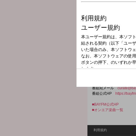
放送局
放送時間
2026年4月13日
番組名
78 musi-curate
音楽カルチャーを支え、独
ェルジュ媒体とBAYFM
番組宛メール
curate@bay
番組公式HP
https://bayf
■BAYFM公式HP
■オンエア楽曲一覧
利用規約