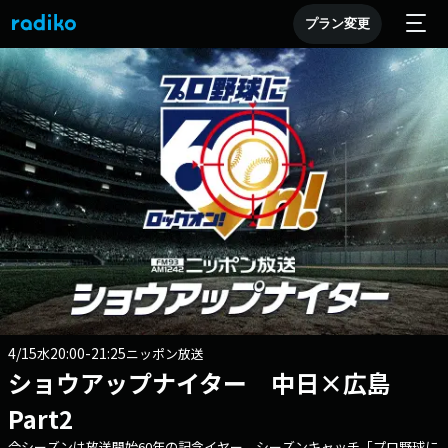
プラン変更
4/15
20:00-21:25
水
ニッポン放送
ショウアップナイター 中日×広島
Part2
今シーズンは放送開始60年の記念イヤー。シーズンキャッチ「プロ野球に