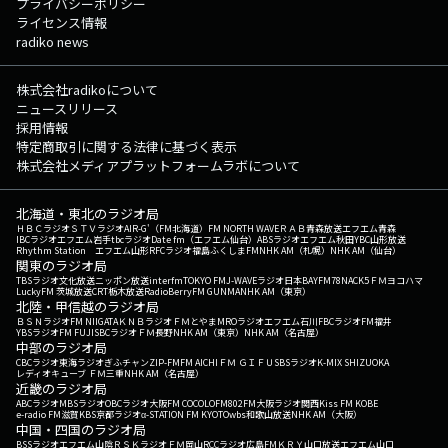
プライバシーポリシー
ライセンス情報
radiko news
株式会社radikoについて
ニュースリリース
採用情報
特定商取引に関する法律に基づく表示
株式会社メディアプラットフォームラボについて
北海道・東北のラジオ局
ＨＢＣラジオ
ＳＴＶラジオ
AIR-G'（FM北海道）
FM NORTH WAVE
ＲＡＢ青森放送
エフエム青森
IBCラジオ
エフエム岩手
tbcラジオ
Date fm（エフエム仙台）
ABSラジオ
エフエム秋田
YBC山形放送
Rhythm Station エフエム山形
RFCラジオ福島
ふくしまFM
NHK AM（札幌）
NHK AM（仙台）
関東のラジオ局
TBSラジオ
文化放送
ニッポン放送
interfm
TOKYO FM
J-WAVE
ラジオ日本
BAYFM78
NACK5
ＦＭヨコハマ
LuckyFM 茨城放送
CRT栃木放送
RadioBerry
FM GUNMA
NHK AM（東京）
北陸・甲信越のラジオ局
ＢＳＮラジオ
FM NIIGATA
ＫＮＢラジオ
ＦＭとやま
MROラジオ
エフエム石川
FBCラジオ
FM福井
YBSラジオ
FM FUJI
SBCラジオ
ＦＭ長野
NHK AM（東京）
NHK AM（名古屋）
中部のラジオ局
CBCラジオ
東海ラジオ
ぎふチャン
ZIP-FM
FM AICHI
ＦＭ ＧＩＦＵ
SBSラジオ
K-MIX SHIZUOKA
レディオキューブ ＦＭ三重
NHK AM（名古屋）
近畿のラジオ局
ABCラジオ
MBSラジオ
OBCラジオ大阪
FM COCOLO
FM802
FM大阪
ラジオ関西
Kiss FM KOBE
e-radio FM滋賀
KBS京都ラジオ
α-STATION FM KYOTO
wbs和歌山放送
NHK AM（大阪）
中国・四国のラジオ局
BSSラジオ
エフエム山陰
ＲＳＫラジオ
ＦＭ岡山
RCCラジオ
広島FM
ＫＲＹ山口放送
エフエム山口