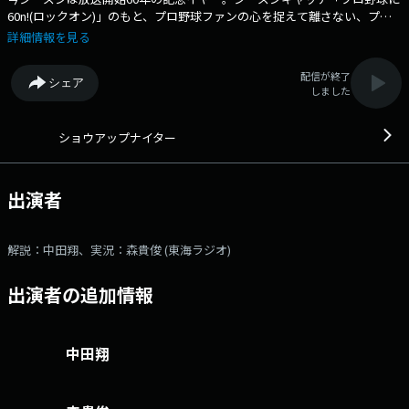
60n!(ロックオン)」のもと、プロ野球ファンの心を捉えて離さない、プロ
野球情報や企画満載でお送りします。 中日×広島 5回戦 ～バンテ
詳細情報を見る
リンドームナゴヤ ○解説 中田翔 ○実況 森貴俊 (東海ラジオ) ○
スタジオ担当 森田耕次 ※試合終了まで中継しますメールアドレス：
配信が終了
シェア
89@1242.com 番組ホームページはこちら twitterハッシュタグは
しました
「#ショウアップナイター」twitterアカウントは「@showup1242」
ショウアップナイター
出演者
解説：中田翔、実況：森貴俊 (東海ラジオ)
出演者の追加情報
中田翔