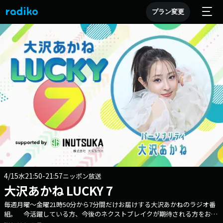
プラン変更
4/15
21:50-21:57
水
ニッポン放送
大沢あかね LUCKY 7
毎週月曜～金曜21時50分から7分間だけお届けする大沢あかねのラジオ番
組。 今活躍している方、今後のネクストブレイクが期待される方をお迎