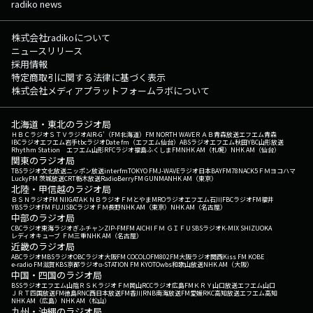
radiko news
株式会社radikoについて
ニュースリリース
採用情報
特定商取引に関する法律に基づく表示
株式会社メディアプラットフォームラボについて
北海道・東北のラジオ局
ＨＢＣラジオ
ＳＴＶラジオ
AIR-G'（FM北海道）
FM NORTH WAVE
ＲＡＢ青森放送
エフエム青森
IBCラジオ
エフエム岩手
tbcラジオ
Date fm（エフエム仙台）
ABSラジオ
エフエム秋田
YBC山形放送
Rhythm Station エフエム山形
RFCラジオ福島
ふくしまFM
NHK AM（札幌）
NHK AM（仙台）
関東のラジオ局
TBSラジオ
文化放送
ニッポン放送
interfm
TOKYO FM
J-WAVE
ラジオ日本
BAYFM78
NACK5
ＦＭヨコハマ
LuckyFM 茨城放送
CRT栃木放送
RadioBerry
FM GUNMA
NHK AM（東京）
北陸・甲信越のラジオ局
ＢＳＮラジオ
FM NIIGATA
ＫＮＢラジオ
ＦＭとやま
MROラジオ
エフエム石川
FBCラジオ
FM福井
YBSラジオ
FM FUJI
SBCラジオ
ＦＭ長野
NHK AM（東京）
NHK AM（名古屋）
中部のラジオ局
CBCラジオ
東海ラジオ
ぎふチャン
ZIP-FM
FM AICHI
ＦＭ ＧＩＦＵ
SBSラジオ
K-MIX SHIZUOKA
レディオキューブ ＦＭ三重
NHK AM（名古屋）
近畿のラジオ局
ABCラジオ
MBSラジオ
OBCラジオ大阪
FM COCOLO
FM802
FM大阪
ラジオ関西
Kiss FM KOBE
e-radio FM滋賀
KBS京都ラジオ
α-STATION FM KYOTO
wbs和歌山放送
NHK AM（大阪）
中国・四国のラジオ局
BSSラジオ
エフエム山陰
ＲＳＫラジオ
ＦＭ岡山
RCCラジオ
広島FM
ＫＲＹ山口放送
エフエム山口
ＪＲＴ四国放送
FM徳島
RNC西日本放送
FM香川
RNB南海放送
FM愛媛
RKC高知放送
エフエム高知
NHK AM（広島）
NHK AM（松山）
九州・沖縄のラジオ局