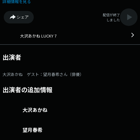
えするゲストトーク番組です。 放送終了後にはゲスト毎にまとめてポッ
詳細情報を見る
ドキャスト番組として配信します。 ゲストは、望月春希さん（俳優）
タレント・はるな愛の半生を描くNetflix映画『This is I』で主演を務
配信が終了
シェア
め、 今注目の望月さんの素顔に迫ります！メールアドレス：
しました
lucky@1242.com 番組ホームページはこちら twitterハッシュタグ
は「#大沢あかねLUCKY7」twitterアカウントは「@akanelucky7」
大沢あかね LUCKY 7
出演者
大沢あかね ゲスト：望月春希さん（俳優）
出演者の追加情報
大沢あかね
望月春希