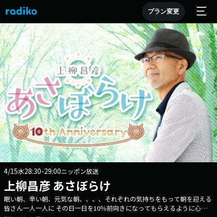
プラン変更
4/15
28:30-29:00
水
ニッポン放送
上柳昌彦 あさぼらけ
眠い朝、辛い朝、元気な朝、、、、それぞれの気持ちをもって朝を迎える
皆さん一人一人に その日一日を10％前向きになってもらえるように心が