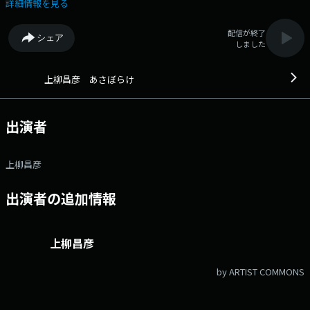
けているトークラジオ ■放送時間 （月）5:00～6:00 （火～金）
詳細情報を見る
4:30～6:00 ▼4:30 オープニング（火～金） ▼4:38 ニュース（火～
金） ▼5:00 5時のオープニング ▼5:05 ニュース ▼5:20頃 「食は生き
配信が終了
シェア
る力 今朝も元気にいただきます」（月・金） ▼5:20頃 街にあふれるち
しました
ょっとしたいい話を朗読する「あけの語りびと」（水） ▼5:20頃 観音温
泉るんるんタイム（木） ▼5:35 「心のともしび」 ▼5:45頃 新聞チョキ
チョキ ▼5:57 エンディングメールアドレス： ue@1242.com 番組
上柳昌彦 あさぼらけ
ホームページはこちら twitterハッシュタグは「#あさぼらけ」twitter
アカウントは「@ue1242」
出演者
上柳昌彦
出演者の追加情報
上柳昌彦
by ARTIST COMMONS