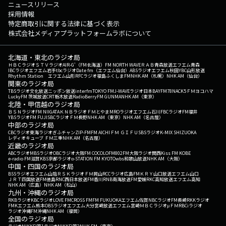
ニュースリリース
採用情報
特定商取引に関する法律に基づく表示
株式会社メディアプラットフォームラボについて
北海道・東北のラジオ局
ＨＢＣラジオ
ＳＴＶラジオ
AIR-G'（FM北海道）
FM NORTH WAVE
ＲＡＢ青森放送
エフエム青森
IBCラジオ
エフエム岩手
tbcラジオ
Date fm（エフエム仙台）
ABSラジオ
エフエム秋田
YBC山形放送
Rhythm Station エフエム山形
RFCラジオ福島
ふくしまFM
NHK AM（札幌）
NHK AM（仙台）
関東のラジオ局
TBSラジオ
文化放送
ニッポン放送
interfm
TOKYO FM
J-WAVE
ラジオ日本
BAYFM78
NACK5
ＦＭヨコハマ
LuckyFM 茨城放送
CRT栃木放送
RadioBerry
FM GUNMA
NHK AM（東京）
北陸・甲信越のラジオ局
ＢＳＮラジオ
FM NIIGATA
ＫＮＢラジオ
ＦＭとやま
MROラジオ
エフエム石川
FBCラジオ
FM福井
YBSラジオ
FM FUJI
SBCラジオ
ＦＭ長野
NHK AM（東京）
NHK AM（名古屋）
中部のラジオ局
CBCラジオ
東海ラジオ
ぎふチャン
ZIP-FM
FM AICHI
ＦＭ ＧＩＦＵ
SBSラジオ
K-MIX SHIZUOKA
レディオキューブ ＦＭ三重
NHK AM（名古屋）
近畿のラジオ局
ABCラジオ
MBSラジオ
OBCラジオ大阪
FM COCOLO
FM802
FM大阪
ラジオ関西
Kiss FM KOBE
e-radio FM滋賀
KBS京都ラジオ
α-STATION FM KYOTO
wbs和歌山放送
NHK AM（大阪）
中国・四国のラジオ局
BSSラジオ
エフエム山陰
ＲＳＫラジオ
ＦＭ岡山
RCCラジオ
広島FM
ＫＲＹ山口放送
エフエム山口
ＪＲＴ四国放送
FM徳島
RNC西日本放送
FM香川
RNB南海放送
FM愛媛
RKC高知放送
エフエム高知
NHK AM（広島）
NHK AM（松山）
九州・沖縄のラジオ局
RKBラジオ
KBCラジオ
LOVE FM
CROSS FM
FM FUKUOKA
エフエム佐賀
NBCラジオ
FM長崎
RKKラジオ
FMKエフエム熊本
OBSラジオ
エフエム大分
宮崎放送
エフエム宮崎
ＭＢＣラジオ
μＦＭ
RBCiラジオ
ラジオ沖縄
FM沖縄
NHK AM（福岡）
全国のラジオ局