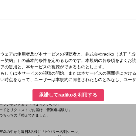
（木）11:30～13:00
オビバリー昼ズ
なメンバーで送るお昼の名物ラジオ！
オを語れない！
チコ
塙宣之・土屋伸之）
承諾してradikoを利用する
ソナリティによるTVでは聴けぬフリートーク満載の「オープニング」
スナープレゼントまで「ちょっといい話」
ピソードとリクエストでお届け「音楽道場破り」
ー～つちっちの「整えてきました」
FAXの中から毎日3名様に「ビバリー名刺シール」