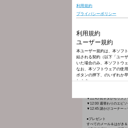
放送局
放送時間
2026年4月16日
番組名
高田文夫のラジ
笑いを届けて35年！愉快
ビバリーを聴かなきゃラジ
〇パーソナリティ 清水ミ
〇アシスタント ナイツ（
▼11:30 日替わりパー
▼11:45 街ネタからリ
▼12:00 週替わりのエ
▼12:45 謎かけコーナ
●プレゼント
すべてのメール＆はがき＆