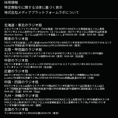
採用情報
特定商取引に関する法律に基づく表示
株式会社メディアプラットフォームラボについて
北海道・東北のラジオ局
ＨＢＣラジオ
ＳＴＶラジオ
AIR-G'（FM北海道）
FM NORTH WAVE
ＲＡＢ青森放送
エフエム青森
IBCラジオ
エフエム岩手
tbcラジオ
Date fm（エフエム仙台）
ABSラジオ
エフエム秋田
YBC山形放送
Rhythm Station エフエム山形
RFCラジオ福島
ふくしまFM
NHK AM（札幌）
NHK AM（仙台）
関東のラジオ局
TBSラジオ
文化放送
ニッポン放送
interfm
TOKYO FM
J-WAVE
ラジオ日本
BAYFM78
NACK5
ＦＭヨコハマ
LuckyFM 茨城放送
CRT栃木放送
RadioBerry
FM GUNMA
NHK AM（東京）
北陸・甲信越のラジオ局
ＢＳＮラジオ
FM NIIGATA
ＫＮＢラジオ
ＦＭとやま
MROラジオ
エフエム石川
FBCラジオ
FM福井
YBSラジオ
FM FUJI
SBCラジオ
ＦＭ長野
NHK AM（東京）
NHK AM（名古屋）
中部のラジオ局
CBCラジオ
東海ラジオ
ぎふチャン
ZIP-FM
FM AICHI
ＦＭ ＧＩＦＵ
SBSラジオ
K-MIX SHIZUOKA
レディオキューブ ＦＭ三重
NHK AM（名古屋）
近畿のラジオ局
ABCラジオ
MBSラジオ
OBCラジオ大阪
FM COCOLO
FM802
FM大阪
ラジオ関西
Kiss FM KOBE
e-radio FM滋賀
KBS京都ラジオ
α-STATION FM KYOTO
wbs和歌山放送
NHK AM（大阪）
中国・四国のラジオ局
BSSラジオ
エフエム山陰
ＲＳＫラジオ
ＦＭ岡山
RCCラジオ
広島FM
ＫＲＹ山口放送
エフエム山口
ＪＲＴ四国放送
FM徳島
RNC西日本放送
FM香川
RNB南海放送
FM愛媛
RKC高知放送
エフエム高知
NHK AM（広島）
NHK AM（松山）
九州・沖縄のラジオ局
RKBラジオ
KBCラジオ
LOVE FM
CROSS FM
FM FUKUOKA
エフエム佐賀
NBCラジオ
FM長崎
RKKラジオ
FMKエフエム熊本
OBSラジオ
エフエム大分
宮崎放送
エフエム宮崎
ＭＢＣラジオ
μＦＭ
RBCiラジオ
ラジオ沖縄
FM沖縄
NHK AM（福岡）
全国のラジオ局
ラジオNIKKEI第1
ラジオNIKKEI第2
NHK FM（東京）