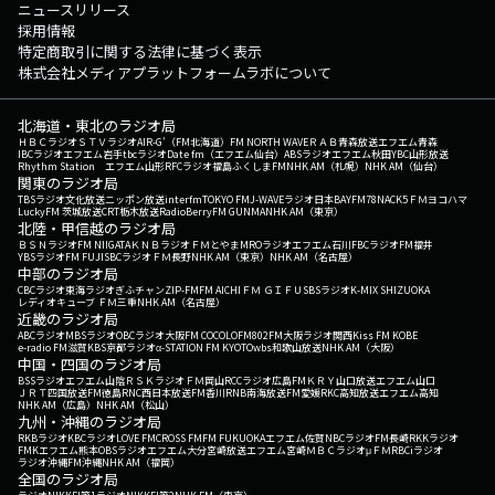
ニュースリリース
採用情報
特定商取引に関する法律に基づく表示
株式会社メディアプラットフォームラボについて
北海道・東北のラジオ局
ＨＢＣラジオ
ＳＴＶラジオ
AIR-G'（FM北海道）
FM NORTH WAVE
ＲＡＢ青森放送
エフエム青森
IBCラジオ
エフエム岩手
tbcラジオ
Date fm（エフエム仙台）
ABSラジオ
エフエム秋田
YBC山形放送
Rhythm Station エフエム山形
RFCラジオ福島
ふくしまFM
NHK AM（札幌）
NHK AM（仙台）
関東のラジオ局
TBSラジオ
文化放送
ニッポン放送
interfm
TOKYO FM
J-WAVE
ラジオ日本
BAYFM78
NACK5
ＦＭヨコハマ
LuckyFM 茨城放送
CRT栃木放送
RadioBerry
FM GUNMA
NHK AM（東京）
北陸・甲信越のラジオ局
ＢＳＮラジオ
FM NIIGATA
ＫＮＢラジオ
ＦＭとやま
MROラジオ
エフエム石川
FBCラジオ
FM福井
YBSラジオ
FM FUJI
SBCラジオ
ＦＭ長野
NHK AM（東京）
NHK AM（名古屋）
中部のラジオ局
CBCラジオ
東海ラジオ
ぎふチャン
ZIP-FM
FM AICHI
ＦＭ ＧＩＦＵ
SBSラジオ
K-MIX SHIZUOKA
レディオキューブ ＦＭ三重
NHK AM（名古屋）
近畿のラジオ局
ABCラジオ
MBSラジオ
OBCラジオ大阪
FM COCOLO
FM802
FM大阪
ラジオ関西
Kiss FM KOBE
e-radio FM滋賀
KBS京都ラジオ
α-STATION FM KYOTO
wbs和歌山放送
NHK AM（大阪）
中国・四国のラジオ局
BSSラジオ
エフエム山陰
ＲＳＫラジオ
ＦＭ岡山
RCCラジオ
広島FM
ＫＲＹ山口放送
エフエム山口
ＪＲＴ四国放送
FM徳島
RNC西日本放送
FM香川
RNB南海放送
FM愛媛
RKC高知放送
エフエム高知
NHK AM（広島）
NHK AM（松山）
九州・沖縄のラジオ局
RKBラジオ
KBCラジオ
LOVE FM
CROSS FM
FM FUKUOKA
エフエム佐賀
NBCラジオ
FM長崎
RKKラジオ
FMKエフエム熊本
OBSラジオ
エフエム大分
宮崎放送
エフエム宮崎
ＭＢＣラジオ
μＦＭ
RBCiラジオ
ラジオ沖縄
FM沖縄
NHK AM（福岡）
全国のラジオ局