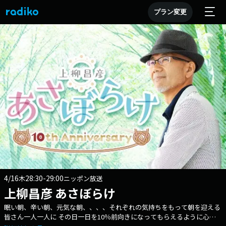
プラン変更
4/16
28:30-29:00
木
ニッポン放送
上柳昌彦 あさぼらけ
眠い朝、辛い朝、元気な朝、、、、それぞれの気持ちをもって朝を迎える
皆さん一人一人に その日一日を10％前向きになってもらえるように心が