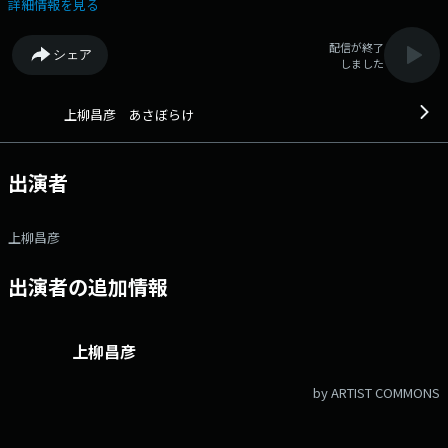
けているトークラジオ ■放送時間 （月）5:00～6:00 （火～金）
詳細情報を見る
4:30～6:00 ▼4:30 オープニング（火～金） ▼4:38 ニュース（火～
金） ▼5:00 5時のオープニング ▼5:05 ニュース ▼5:20頃 「食は生き
配信が終了
シェア
る力 今朝も元気にいただきます」（月・金） ▼5:20頃 街にあふれるち
しました
ょっとしたいい話を朗読する「あけの語りびと」（水） ▼5:20頃 観音温
泉るんるんタイム（木） ▼5:35 「心のともしび」 ▼5:45頃 新聞チョキ
チョキ ▼5:57 エンディングメールアドレス： ue@1242.com 番組
上柳昌彦 あさぼらけ
ホームページはこちら twitterハッシュタグは「#あさぼらけ」twitter
アカウントは「@ue1242」
出演者
上柳昌彦
出演者の追加情報
上柳昌彦
by ARTIST COMMONS