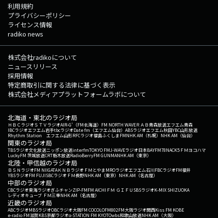
利用規約
プライバシーポリシー
ライセンス情報
radiko news
株式会社radikoについて
ニュースリリース
採用情報
特定商取引に関する法律に基づく表示
株式会社メディアプラットフォームラボについて
北海道・東北のラジオ局
ＨＢＣラジオ
ＳＴＶラジオ
AIR-G'（FM北海道）
FM NORTH WAVE
ＲＡＢ青森放送
エフエム青森
IBCラジオ
エフエム岩手
tbcラジオ
Date fm（エフエム仙台）
ABSラジオ
エフエム秋田
YBC山形放送
Rhythm Station エフエム山形
RFCラジオ福島
ふくしまFM
NHK AM（札幌）
NHK AM（仙台）
関東のラジオ局
TBSラジオ
文化放送
ニッポン放送
interfm
TOKYO FM
J-WAVE
ラジオ日本
BAYFM78
NACK5
ＦＭヨコハマ
LuckyFM 茨城放送
CRT栃木放送
RadioBerry
FM GUNMA
NHK AM（東京）
北陸・甲信越のラジオ局
ＢＳＮラジオ
FM NIIGATA
ＫＮＢラジオ
ＦＭとやま
MROラジオ
エフエム石川
FBCラジオ
FM福井
YBSラジオ
FM FUJI
SBCラジオ
ＦＭ長野
NHK AM（東京）
NHK AM（名古屋）
中部のラジオ局
CBCラジオ
東海ラジオ
ぎふチャン
ZIP-FM
FM AICHI
ＦＭ ＧＩＦＵ
SBSラジオ
K-MIX SHIZUOKA
レディオキューブ ＦＭ三重
NHK AM（名古屋）
近畿のラジオ局
ABCラジオ
MBSラジオ
OBCラジオ大阪
FM COCOLO
FM802
FM大阪
ラジオ関西
Kiss FM KOBE
e-radio FM滋賀
KBS京都ラジオ
α-STATION FM KYOTO
wbs和歌山放送
NHK AM（大阪）