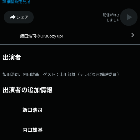
あり、私たちの生活にどんな影響があるのか？ 多彩なコメンテーターやゲ
詳細情報を見る
ストと共に、考えていきます。 --- ○パーソナリティ：飯田浩司（ニッ
ポン放送アナウンサー） ○アシスタント：内田雄基（ニッポン放送アナ
配信が終了
シェア
ウンサー） ○コメンテーター：山川龍雄（テレビ東京解説委員 ）
しました
▼6:00 【オープニング・ニュース】 コメンテーターもこの時間から登
場！朝一番のニュースをお伝えします。 ▼6:12 【モーニング ライフ
UP！】 医師が週替わりで登場。健康に関する疑問や予防法、症状、
飯田浩司のOK!Cozy up!
治療法などを聞きます。 ▼6:22 【マーケットインフォメーション】
最新の株・為替情報を伝えます。 ▼6:27 【ズバリ！ココが聞きた
い！】 その日、コメンテーターに聞きたい最初のニュースをズバリ解
出演者
説します。 ▼6:41 【黒木瞳のあさナビ】 女優・黒木瞳さんが毎回
様々なジャンルのプロフェッショナルにお話をうかがっていきます。
▼6:50 【ニュース7時またぎ】 番組が選んだこの日最新のニュースを7
飯田浩司、内田雄基 ゲスト：山川龍雄（テレビ東京解説委員 ）
時をまたいでコメンテーターとたっぷり解説します。 ▼7:10 【お早う！
ニュースネットワーク】 全国のラジオ局を結んで、最新ニュースを解
出演者の追加情報
説します。 ▼7:27 【ニュース・プラスワン！】 最新ニュースから1
つ取り上げ、解説します。 ▼7:37 【羽田美智子のいってらっしゃ
い】 女優・羽田美智子さんが、あなたの朝に『いってらっしゃい』の
言葉を届けます。 ▼7:43 【ココだけニュース スクープUP！】 番組
飯田浩司
がピックアップしたニュースや話題を解説します。 ▼7:55 【エンディン
グ】 プレゼントの当選者発表！などメールアドレス：
cozy@1242.com 番組ホームページはこちら twitterハッシュタグ
内田雄基
は「#cozy1242」twitterアカウントは「@cozy1242」