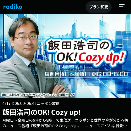
プラン変更
4/17
06:00-06:41
金
ニッポン放送
飯田浩司のOK! Cozy up!
月曜日～金曜日の6時から8時まで生放送！ニッポンと世界の今が分かる朝
のニュース番組『飯田浩司のOK! Cozy up!』。 ニュースにどんな背景が