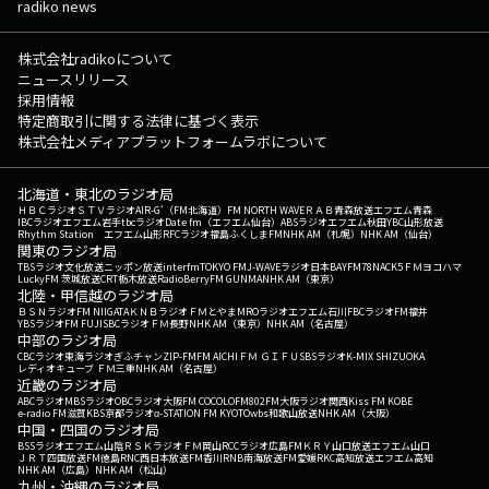
radiko news
株式会社radikoについて
ニュースリリース
採用情報
特定商取引に関する法律に基づく表示
株式会社メディアプラットフォームラボについて
北海道・東北のラジオ局
ＨＢＣラジオ
ＳＴＶラジオ
AIR-G'（FM北海道）
FM NORTH WAVE
ＲＡＢ青森放送
エフエム青森
IBCラジオ
エフエム岩手
tbcラジオ
Date fm（エフエム仙台）
ABSラジオ
エフエム秋田
YBC山形放送
Rhythm Station エフエム山形
RFCラジオ福島
ふくしまFM
NHK AM（札幌）
NHK AM（仙台）
関東のラジオ局
TBSラジオ
文化放送
ニッポン放送
interfm
TOKYO FM
J-WAVE
ラジオ日本
BAYFM78
NACK5
ＦＭヨコハマ
LuckyFM 茨城放送
CRT栃木放送
RadioBerry
FM GUNMA
NHK AM（東京）
北陸・甲信越のラジオ局
ＢＳＮラジオ
FM NIIGATA
ＫＮＢラジオ
ＦＭとやま
MROラジオ
エフエム石川
FBCラジオ
FM福井
YBSラジオ
FM FUJI
SBCラジオ
ＦＭ長野
NHK AM（東京）
NHK AM（名古屋）
中部のラジオ局
CBCラジオ
東海ラジオ
ぎふチャン
ZIP-FM
FM AICHI
ＦＭ ＧＩＦＵ
SBSラジオ
K-MIX SHIZUOKA
レディオキューブ ＦＭ三重
NHK AM（名古屋）
近畿のラジオ局
ABCラジオ
MBSラジオ
OBCラジオ大阪
FM COCOLO
FM802
FM大阪
ラジオ関西
Kiss FM KOBE
e-radio FM滋賀
KBS京都ラジオ
α-STATION FM KYOTO
wbs和歌山放送
NHK AM（大阪）
中国・四国のラジオ局
BSSラジオ
エフエム山陰
ＲＳＫラジオ
ＦＭ岡山
RCCラジオ
広島FM
ＫＲＹ山口放送
エフエム山口
ＪＲＴ四国放送
FM徳島
RNC西日本放送
FM香川
RNB南海放送
FM愛媛
RKC高知放送
エフエム高知
NHK AM（広島）
NHK AM（松山）
九州・沖縄のラジオ局