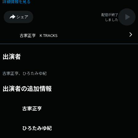
るラジオDJ古家正亨がお届けする音楽番組。 リスナーからのK-POPリク
詳細情報を見る
エストも募集中。メールアドレス： kt@1242.com 番組ホームペー
ジはこちら twitterハッシュタグは「#KTRACKS」twitterアカウントは
配信が終了
シェア
「@furuya_ktracks」
しました
古家正亨 K TRACKS
出演者
古家正亨、ひろたみゆ紀
出演者の追加情報
古家正亨
ひろたみゆ紀