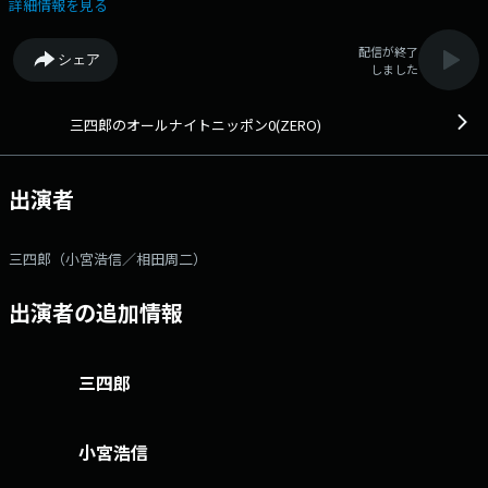
い番組ですが、イライラせずに、温かい気持ちで聴いていただけると嬉し
詳細情報を見る
いほのぼのラジオです。 また、番組は「17LIVE」でも映像付きで楽し
むことができます。音声でも映像でもお楽しみください！メールアドレ
配信が終了
シェア
ス： 346@allnightnippon.com 番組ホームページはこちら
しました
twitterハッシュタグは「#三四郎ANN0」twitterアカウントは
「@SanshiroANN」
三四郎のオールナイトニッポン0(ZERO)
出演者
三四郎（小宮浩信／相田周二）
出演者の追加情報
三四郎
小宮浩信