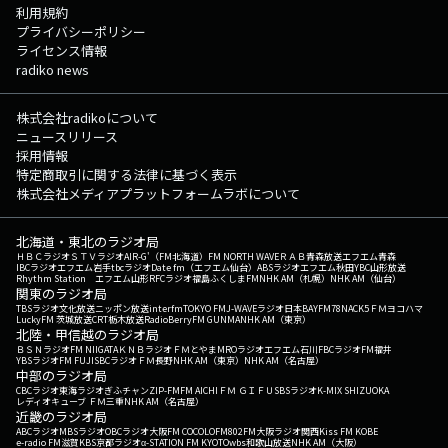
利用規約
プライバシーポリシー
ライセンス情報
radiko news
株式会社radikoについて
ニュースリリース
採用情報
特定商取引に関する法律に基づく表示
株式会社メディアプラットフォームラボについて
北海道・東北のラジオ局
ＨＢＣラジオ
ＳＴＶラジオ
AIR-G'（FM北海道）
FM NORTH WAVE
ＲＡＢ青森放送
エフエム青森
IBCラジオ
エフエム岩手
tbcラジオ
Date fm（エフエム仙台）
ABSラジオ
エフエム秋田
YBC山形放送
Rhythm Station エフエム山形
RFCラジオ福島
ふくしまFM
NHK AM（札幌）
NHK AM（仙台）
関東のラジオ局
TBSラジオ
文化放送
ニッポン放送
interfm
TOKYO FM
J-WAVE
ラジオ日本
BAYFM78
NACK5
ＦＭヨコハマ
LuckyFM 茨城放送
CRT栃木放送
RadioBerry
FM GUNMA
NHK AM（東京）
北陸・甲信越のラジオ局
ＢＳＮラジオ
FM NIIGATA
ＫＮＢラジオ
ＦＭとやま
MROラジオ
エフエム石川
FBCラジオ
FM福井
YBSラジオ
FM FUJI
SBCラジオ
ＦＭ長野
NHK AM（東京）
NHK AM（名古屋）
中部のラジオ局
CBCラジオ
東海ラジオ
ぎふチャン
ZIP-FM
FM AICHI
ＦＭ ＧＩＦＵ
SBSラジオ
K-MIX SHIZUOKA
レディオキューブ ＦＭ三重
NHK AM（名古屋）
近畿のラジオ局
ABCラジオ
MBSラジオ
OBCラジオ大阪
FM COCOLO
FM802
FM大阪
ラジオ関西
Kiss FM KOBE
e-radio FM滋賀
KBS京都ラジオ
α-STATION FM KYOTO
wbs和歌山放送
NHK AM（大阪）