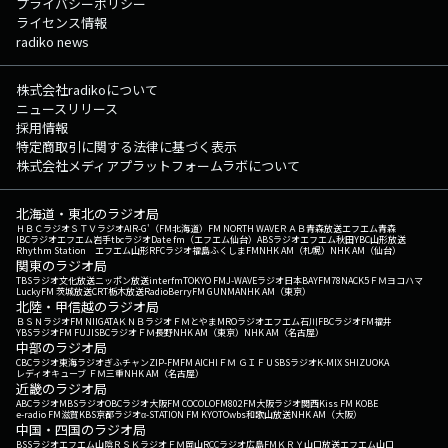
プライバシーポリシー
ライセンス情報
radiko news
株式会社radikoについて
ニュースリリース
採用情報
特定商取引に関する法律に基づく表示
株式会社メディアプラットフォームラボについて
北海道・東北のラジオ局
ＨＢＣラジオ
ＳＴＶラジオ
AIR-G'（FM北海道）
FM NORTH WAVE
ＲＡＢ青森放送
エフエム青森
IBCラジオ
エフエム岩手
tbcラジオ
Date fm（エフエム仙台）
ABSラジオ
エフエム秋田
YBC山形放送
Rhythm Station エフエム山形
RFCラジオ福島
ふくしまFM
NHK AM（札幌）
NHK AM（仙台）
関東のラジオ局
TBSラジオ
文化放送
ニッポン放送
interfm
TOKYO FM
J-WAVE
ラジオ日本
BAYFM78
NACK5
ＦＭヨコハマ
LuckyFM 茨城放送
CRT栃木放送
RadioBerry
FM GUNMA
NHK AM（東京）
北陸・甲信越のラジオ局
ＢＳＮラジオ
FM NIIGATA
ＫＮＢラジオ
ＦＭとやま
MROラジオ
エフエム石川
FBCラジオ
FM福井
YBSラジオ
FM FUJI
SBCラジオ
ＦＭ長野
NHK AM（東京）
NHK AM（名古屋）
中部のラジオ局
CBCラジオ
東海ラジオ
ぎふチャン
ZIP-FM
FM AICHI
ＦＭ ＧＩＦＵ
SBSラジオ
K-MIX SHIZUOKA
レディオキューブ ＦＭ三重
NHK AM（名古屋）
近畿のラジオ局
ABCラジオ
MBSラジオ
OBCラジオ大阪
FM COCOLO
FM802
FM大阪
ラジオ関西
Kiss FM KOBE
e-radio FM滋賀
KBS京都ラジオ
α-STATION FM KYOTO
wbs和歌山放送
NHK AM（大阪）
中国・四国のラジオ局
BSSラジオ
エフエム山陰
ＲＳＫラジオ
ＦＭ岡山
RCCラジオ
広島FM
ＫＲＹ山口放送
エフエム山口