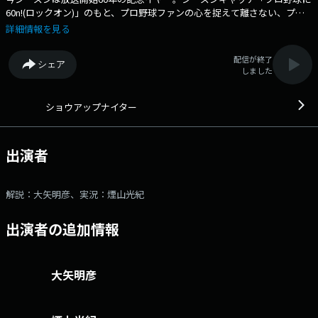
60n!(ロックオン)」のもと、プロ野球ファンの心を捉えて離さない、プロ
野球情報や企画満載でお送りします。 ヤクルト×巨人 6回戦 ～神
詳細情報を見る
宮球場 ○解説 大矢明彦 ○実況 煙山光紀 ○情報 大泉健斗 ○
スタジオ担当 清水久嗣 ※試合終了まで中継します ※中止の場合は
配信が終了
シェア
「ナイタースペシャル」をお送りしますメールアドレス：
しました
89@1242.com 番組ホームページはこちら twitterハッシュタグは
「#ショウアップナイター」twitterアカウントは「@showup1242」
ショウアップナイター
出演者
解説：大矢明彦、実況：煙山光紀
出演者の追加情報
大矢明彦