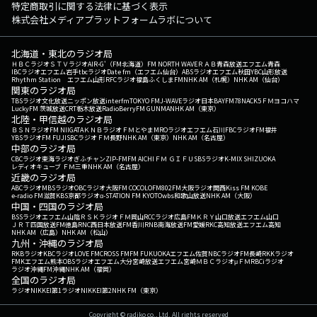
特定商取引に関する法律に基づく表示
株式会社メディアプラットフォームラボについて
北海道・東北のラジオ局
ＨＢＣラジオ
ＳＴＶラジオ
AIR-G'（FM北海道）
FM NORTH WAVE
ＲＡＢ青森放送
エフエム青森
IBCラジオ
エフエム岩手
tbcラジオ
Date fm（エフエム仙台）
ABSラジオ
エフエム秋田
YBC山形放送
Rhythm Station エフエム山形
RFCラジオ福島
ふくしまFM
NHK AM（札幌）
NHK AM（仙台）
関東のラジオ局
TBSラジオ
文化放送
ニッポン放送
interfm
TOKYO FM
J-WAVE
ラジオ日本
BAYFM78
NACK5
ＦＭヨコハマ
LuckyFM 茨城放送
CRT栃木放送
RadioBerry
FM GUNMA
NHK AM（東京）
北陸・甲信越のラジオ局
ＢＳＮラジオ
FM NIIGATA
ＫＮＢラジオ
ＦＭとやま
MROラジオ
エフエム石川
FBCラジオ
FM福井
YBSラジオ
FM FUJI
SBCラジオ
ＦＭ長野
NHK AM（東京）
NHK AM（名古屋）
中部のラジオ局
CBCラジオ
東海ラジオ
ぎふチャン
ZIP-FM
FM AICHI
ＦＭ ＧＩＦＵ
SBSラジオ
K-MIX SHIZUOKA
レディオキューブ ＦＭ三重
NHK AM（名古屋）
近畿のラジオ局
ABCラジオ
MBSラジオ
OBCラジオ大阪
FM COCOLO
FM802
FM大阪
ラジオ関西
Kiss FM KOBE
e-radio FM滋賀
KBS京都ラジオ
α-STATION FM KYOTO
wbs和歌山放送
NHK AM（大阪）
中国・四国のラジオ局
BSSラジオ
エフエム山陰
ＲＳＫラジオ
ＦＭ岡山
RCCラジオ
広島FM
ＫＲＹ山口放送
エフエム山口
ＪＲＴ四国放送
FM徳島
RNC西日本放送
FM香川
RNB南海放送
FM愛媛
RKC高知放送
エフエム高知
NHK AM（広島）
NHK AM（松山）
九州・沖縄のラジオ局
RKBラジオ
KBCラジオ
LOVE FM
CROSS FM
FM FUKUOKA
エフエム佐賀
NBCラジオ
FM長崎
RKKラジオ
FMKエフエム熊本
OBSラジオ
エフエム大分
宮崎放送
エフエム宮崎
ＭＢＣラジオ
μＦＭ
RBCiラジオ
ラジオ沖縄
FM沖縄
NHK AM（福岡）
全国のラジオ局
ラジオNIKKEI第1
ラジオNIKKEI第2
NHK FM（東京）
Copyright © radiko co., Ltd. All rights reserved