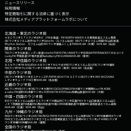
ニュースリリース
採用情報
特定商取引に関する法律に基づく表示
株式会社メディアプラットフォームラボについて
北海道・東北のラジオ局
ＨＢＣラジオ
ＳＴＶラジオ
AIR-G'（FM北海道）
FM NORTH WAVE
ＲＡＢ青森放送
エフエム青森
IBCラジオ
エフエム岩手
tbcラジオ
Date fm（エフエム仙台）
ABSラジオ
エフエム秋田
YBC山形放送
Rhythm Station エフエム山形
RFCラジオ福島
ふくしまFM
NHK AM（札幌）
NHK AM（仙台）
関東のラジオ局
TBSラジオ
文化放送
ニッポン放送
interfm
TOKYO FM
J-WAVE
ラジオ日本
BAYFM78
NACK5
ＦＭヨコハマ
LuckyFM 茨城放送
CRT栃木放送
RadioBerry
FM GUNMA
NHK AM（東京）
北陸・甲信越のラジオ局
ＢＳＮラジオ
FM NIIGATA
ＫＮＢラジオ
ＦＭとやま
MROラジオ
エフエム石川
FBCラジオ
FM福井
YBSラジオ
FM FUJI
SBCラジオ
ＦＭ長野
NHK AM（東京）
NHK AM（名古屋）
中部のラジオ局
CBCラジオ
東海ラジオ
ぎふチャン
ZIP-FM
FM AICHI
ＦＭ ＧＩＦＵ
SBSラジオ
K-MIX SHIZUOKA
レディオキューブ ＦＭ三重
NHK AM（名古屋）
近畿のラジオ局
ABCラジオ
MBSラジオ
OBCラジオ大阪
FM COCOLO
FM802
FM大阪
ラジオ関西
Kiss FM KOBE
e-radio FM滋賀
KBS京都ラジオ
α-STATION FM KYOTO
wbs和歌山放送
NHK AM（大阪）
中国・四国のラジオ局
BSSラジオ
エフエム山陰
ＲＳＫラジオ
ＦＭ岡山
RCCラジオ
広島FM
ＫＲＹ山口放送
エフエム山口
ＪＲＴ四国放送
FM徳島
RNC西日本放送
FM香川
RNB南海放送
FM愛媛
RKC高知放送
エフエム高知
NHK AM（広島）
NHK AM（松山）
九州・沖縄のラジオ局
RKBラジオ
KBCラジオ
LOVE FM
CROSS FM
FM FUKUOKA
エフエム佐賀
NBCラジオ
FM長崎
RKKラジオ
FMKエフエム熊本
OBSラジオ
エフエム大分
宮崎放送
エフエム宮崎
ＭＢＣラジオ
μＦＭ
RBCiラジオ
ラジオ沖縄
FM沖縄
NHK AM（福岡）
全国のラジオ局