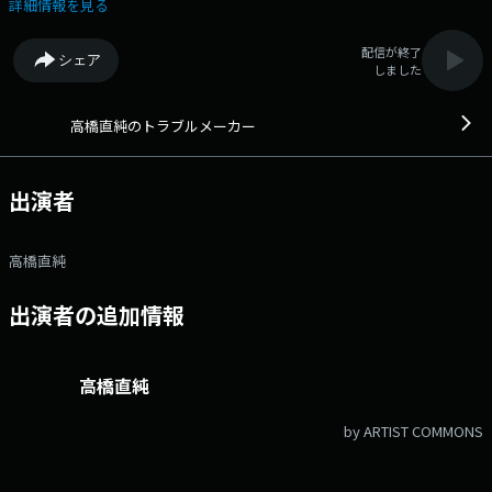
ラ】 番組ハッシュタグは「#トラメカ」 TOKAI RADIOの共通ハッシ
詳細情報を見る
ュタグは「#TOKAIRADIO」 TOKAI RADIO公式X（旧twitter） アカウント
は「@tokairadio」
配信が終了
シェア
しました
高橋直純のトラブルメーカー
出演者
高橋直純
出演者の追加情報
高橋直純
by ARTIST COMMONS