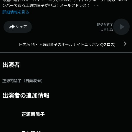
ンバーである正源司陽子が担当！メールアドレス：
yoko@allnightnippon.com 番組ホームページはこちら twitterハッ
詳細情報を見る
シュタグは「#正源司陽子ANNX」twitterアカウントは「@yoko_annX」
配信が終了
シェア
しました
日向坂46・正源司陽子のオールナイトニッポンX(クロス)
出演者
正源司陽子（日向坂46）
出演者の追加情報
正源司陽子