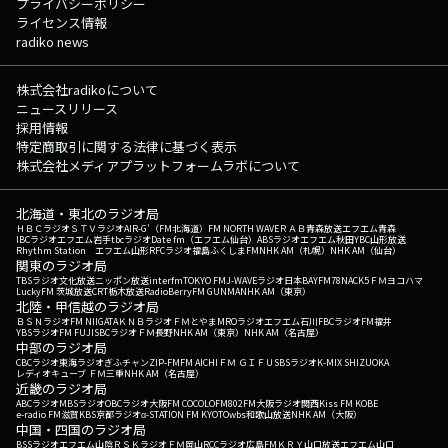
プライバシーポリシー
ライセンス情報
radiko news
株式会社radikoについて
ニュースリリース
採用情報
特定商取引に関する法律に基づく表示
株式会社メディアプラットフォームラボについて
北海道・東北のラジオ局
ＨＢＣラジオ
ＳＴＶラジオ
AIR-G'（FM北海道）
FM NORTH WAVE
ＲＡＢ青森放送
エフエム青森
IBCラジオ
エフエム岩手
tbcラジオ
Date fm（エフエム仙台）
ABSラジオ
エフエム秋田
YBC山形放送
Rhythm Station エフエム山形
RFCラジオ福島
ふくしまFM
NHK AM（札幌）
NHK AM（仙台）
関東のラジオ局
TBSラジオ
文化放送
ニッポン放送
interfm
TOKYO FM
J-WAVE
ラジオ日本
BAYFM78
NACK5
ＦＭヨコハマ
LuckyFM 茨城放送
CRT栃木放送
RadioBerry
FM GUNMA
NHK AM（東京）
北陸・甲信越のラジオ局
ＢＳＮラジオ
FM NIIGATA
ＫＮＢラジオ
ＦＭとやま
MROラジオ
エフエム石川
FBCラジオ
FM福井
YBSラジオ
FM FUJI
SBCラジオ
ＦＭ長野
NHK AM（東京）
NHK AM（名古屋）
中部のラジオ局
CBCラジオ
東海ラジオ
ぎふチャン
ZIP-FM
FM AICHI
ＦＭ ＧＩＦＵ
SBSラジオ
K-MIX SHIZUOKA
レディオキューブ ＦＭ三重
NHK AM（名古屋）
近畿のラジオ局
ABCラジオ
MBSラジオ
OBCラジオ大阪
FM COCOLO
FM802
FM大阪
ラジオ関西
Kiss FM KOBE
e-radio FM滋賀
KBS京都ラジオ
α-STATION FM KYOTO
wbs和歌山放送
NHK AM（大阪）
中国・四国のラジオ局
BSSラジオ
エフエム山陰
ＲＳＫラジオ
ＦＭ岡山
RCCラジオ
広島FM
ＫＲＹ山口放送
エフエム山口