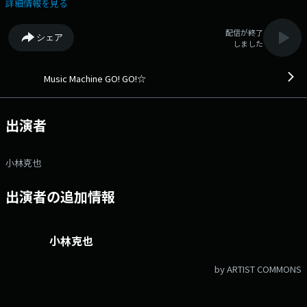
りお届けします。メールアドレス： katsuya@1242.com
詳細情報を見る
配信が終了
シェア
しました
Music Machine GO! GO!☆
出演者
小林克也
出演者の追加情報
小林克也
by ARTIST COMMONS