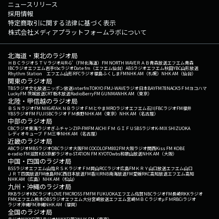
ニュースリリース
採用情報
特定商取引に関する法律に基づく表示
株式会社メディアプラットフォームラボについて
北海道・東北のラジオ局
ＨＢＣラジオ
ＳＴＶラジオ
AIR-G'（FM北海道）
FM NORTH WAVE
ＲＡＢ青森放送
エフエム青森
IBCラジオ
エフエム岩手
tbcラジオ
Date fm（エフエム仙台）
ABSラジオ
エフエム秋田
YBC山形放送
Rhythm Station エフエム山形
RFCラジオ福島
ふくしまFM
NHK AM（札幌）
NHK AM（仙台）
関東のラジオ局
TBSラジオ
文化放送
ニッポン放送
interfm
TOKYO FM
J-WAVE
ラジオ日本
BAYFM78
NACK5
ＦＭヨコハマ
LuckyFM 茨城放送
CRT栃木放送
RadioBerry
FM GUNMA
NHK AM（東京）
北陸・甲信越のラジオ局
ＢＳＮラジオ
FM NIIGATA
ＫＮＢラジオ
ＦＭとやま
MROラジオ
エフエム石川
FBCラジオ
FM福井
YBSラジオ
FM FUJI
SBCラジオ
ＦＭ長野
NHK AM（東京）
NHK AM（名古屋）
中部のラジオ局
CBCラジオ
東海ラジオ
ぎふチャン
ZIP-FM
FM AICHI
ＦＭ ＧＩＦＵ
SBSラジオ
K-MIX SHIZUOKA
レディオキューブ ＦＭ三重
NHK AM（名古屋）
近畿のラジオ局
ABCラジオ
MBSラジオ
OBCラジオ大阪
FM COCOLO
FM802
FM大阪
ラジオ関西
Kiss FM KOBE
e-radio FM滋賀
KBS京都ラジオ
α-STATION FM KYOTO
wbs和歌山放送
NHK AM（大阪）
中国・四国のラジオ局
BSSラジオ
エフエム山陰
ＲＳＫラジオ
ＦＭ岡山
RCCラジオ
広島FM
ＫＲＹ山口放送
エフエム山口
ＪＲＴ四国放送
FM徳島
RNC西日本放送
FM香川
RNB南海放送
FM愛媛
RKC高知放送
エフエム高知
NHK AM（広島）
NHK AM（松山）
九州・沖縄のラジオ局
RKBラジオ
KBCラジオ
LOVE FM
CROSS FM
FM FUKUOKA
エフエム佐賀
NBCラジオ
FM長崎
RKKラジオ
FMKエフエム熊本
OBSラジオ
エフエム大分
宮崎放送
エフエム宮崎
ＭＢＣラジオ
μＦＭ
RBCiラジオ
ラジオ沖縄
FM沖縄
NHK AM（福岡）
全国のラジオ局