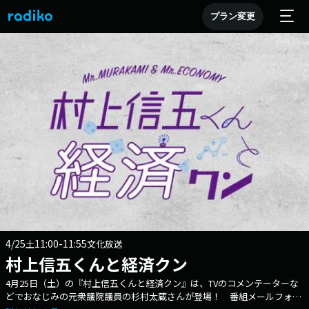
プラン変更
4/25
11:00-11:55
土
文化放送
村上信五くんと経済クン
4月25日（土）の『村上信五くんと経済クン』は、TVのコメンテーターな
どでおなじみの元衆議院議員の杉村太蔵さんが登場！ 番組メールフォー