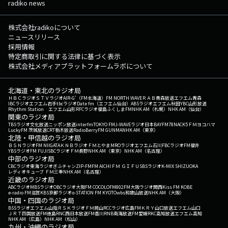
radiko news
株式会社radikoについて
ニュースリリース
採用情報
特定商取引に関する法律に基づく表示
株式会社メディアプラットフォームラボについて
北海道・東北のラジオ局
ＨＢＣラジオ
ＳＴＶラジオ
AIR-G'（FM北海道）
FM NORTH WAVE
ＲＡＢ青森放送
エフエム青森
IBCラジオ
エフエム岩手
tbcラジオ
Date fm（エフエム仙台）
ABSラジオ
エフエム秋田
YBC山形放送
Rhythm Station エフエム山形
RFCラジオ福島
ふくしまFM
NHK AM（札幌）
NHK AM（仙台）
関東のラジオ局
TBSラジオ
文化放送
ニッポン放送
interfm
TOKYO FM
J-WAVE
ラジオ日本
BAYFM78
NACK5
ＦＭヨコハマ
LuckyFM 茨城放送
CRT栃木放送
RadioBerry
FM GUNMA
NHK AM（東京）
北陸・甲信越のラジオ局
ＢＳＮラジオ
FM NIIGATA
ＫＮＢラジオ
ＦＭとやま
MROラジオ
エフエム石川
FBCラジオ
FM福井
YBSラジオ
FM FUJI
SBCラジオ
ＦＭ長野
NHK AM（東京）
NHK AM（名古屋）
中部のラジオ局
CBCラジオ
東海ラジオ
ぎふチャン
ZIP-FM
FM AICHI
ＦＭ ＧＩＦＵ
SBSラジオ
K-MIX SHIZUOKA
レディオキューブ ＦＭ三重
NHK AM（名古屋）
近畿のラジオ局
ABCラジオ
MBSラジオ
OBCラジオ大阪
FM COCOLO
FM802
FM大阪
ラジオ関西
Kiss FM KOBE
e-radio FM滋賀
KBS京都ラジオ
α-STATION FM KYOTO
wbs和歌山放送
NHK AM（大阪）
中国・四国のラジオ局
BSSラジオ
エフエム山陰
ＲＳＫラジオ
ＦＭ岡山
RCCラジオ
広島FM
ＫＲＹ山口放送
エフエム山口
ＪＲＴ四国放送
FM徳島
RNC西日本放送
FM香川
RNB南海放送
FM愛媛
RKC高知放送
エフエム高知
NHK AM（広島）
NHK AM（松山）
九州・沖縄のラジオ局