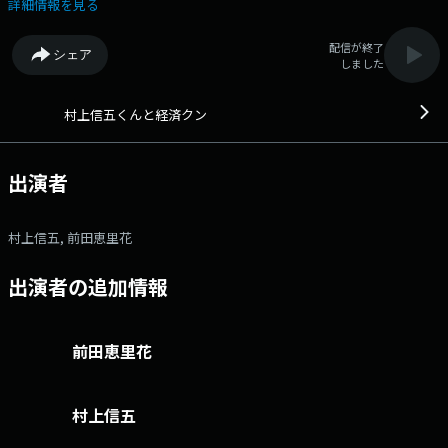
ム： https://form.run/@murakami X（旧Twitter）ページは
詳細情報を見る
「https://twitter.com/murakamikeizai」 村上信五がゲストの方
による講義で 「経済」「お金」「イノベーション」について学んでいく
配信が終了
シェア
番組です。 第一線で活躍する方だからこそ知っている情報を イチ早く
しました
皆さんに提供できるよう頑張ります。 105-8002 文化放送「村上信五
と経済クン」 FAX:03-5403-1151 文化放送公式X（旧Twitter）アカ
ウントは「@joqrpr」 文化放送公式X（旧Twitter）ハッシュタグは「#文
村上信五くんと経済クン
化放送」 文化放送公式facebookページは
「https://www.facebook.com/1134joqr」 文化放送公式LINEは
「@joqr_916」
出演者
村上信五, 前田恵里花
出演者の追加情報
前田恵里花
村上信五