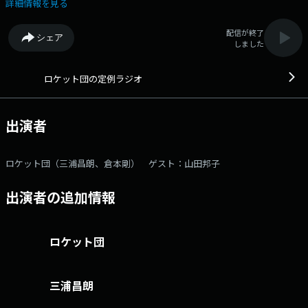
しさん、「ひょうきん族」のエピソード、ロケット団の師匠でもある、お
詳細情報を見る
ぼんこぼん師匠との意外な関係も！ ぜひお聴きください！！！メール
アドレス： teirei@1242.com 番組ホームページはこちら twitter
配信が終了
シェア
ハッシュタグは「#定例ラジオ」twitterアカウントは「@teireiradio」
しました
ロケット団の定例ラジオ
出演者
ロケット団（三浦昌朗、倉本剛） ゲスト：山田邦子
出演者の追加情報
ロケット団
三浦昌朗