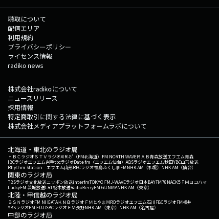
聴取について
配信エリア
利用規約
プライバシーポリシー
ライセンス情報
radiko news
株式会社radikoについて
ニュースリリース
採用情報
特定商取引に関する法律に基づく表示
株式会社メディアプラットフォームラボについて
北海道・東北のラジオ局
ＨＢＣラジオ
ＳＴＶラジオ
AIR-G'（FM北海道）
FM NORTH WAVE
ＲＡＢ青森放送
エフエム青森
IBCラジオ
エフエム岩手
tbcラジオ
Date fm（エフエム仙台）
ABSラジオ
エフエム秋田
YBC山形放送
Rhythm Station エフエム山形
RFCラジオ福島
ふくしまFM
NHK AM（札幌）
NHK AM（仙台）
関東のラジオ局
TBSラジオ
文化放送
ニッポン放送
interfm
TOKYO FM
J-WAVE
ラジオ日本
BAYFM78
NACK5
ＦＭヨコハマ
LuckyFM 茨城放送
CRT栃木放送
RadioBerry
FM GUNMA
NHK AM（東京）
北陸・甲信越のラジオ局
ＢＳＮラジオ
FM NIIGATA
ＫＮＢラジオ
ＦＭとやま
MROラジオ
エフエム石川
FBCラジオ
FM福井
YBSラジオ
FM FUJI
SBCラジオ
ＦＭ長野
NHK AM（東京）
NHK AM（名古屋）
中部のラジオ局