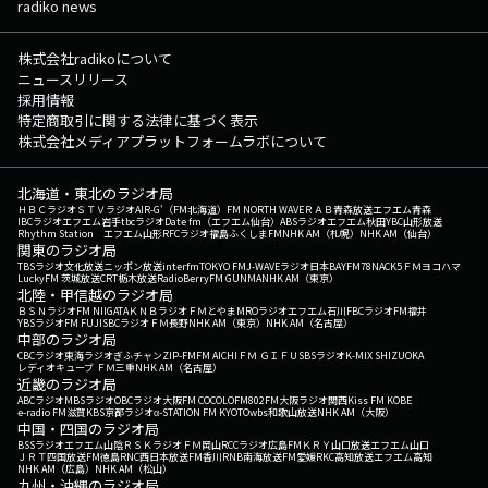
radiko news
株式会社radikoについて
ニュースリリース
採用情報
特定商取引に関する法律に基づく表示
株式会社メディアプラットフォームラボについて
北海道・東北のラジオ局
ＨＢＣラジオ
ＳＴＶラジオ
AIR-G'（FM北海道）
FM NORTH WAVE
ＲＡＢ青森放送
エフエム青森
IBCラジオ
エフエム岩手
tbcラジオ
Date fm（エフエム仙台）
ABSラジオ
エフエム秋田
YBC山形放送
Rhythm Station エフエム山形
RFCラジオ福島
ふくしまFM
NHK AM（札幌）
NHK AM（仙台）
関東のラジオ局
TBSラジオ
文化放送
ニッポン放送
interfm
TOKYO FM
J-WAVE
ラジオ日本
BAYFM78
NACK5
ＦＭヨコハマ
LuckyFM 茨城放送
CRT栃木放送
RadioBerry
FM GUNMA
NHK AM（東京）
北陸・甲信越のラジオ局
ＢＳＮラジオ
FM NIIGATA
ＫＮＢラジオ
ＦＭとやま
MROラジオ
エフエム石川
FBCラジオ
FM福井
YBSラジオ
FM FUJI
SBCラジオ
ＦＭ長野
NHK AM（東京）
NHK AM（名古屋）
中部のラジオ局
CBCラジオ
東海ラジオ
ぎふチャン
ZIP-FM
FM AICHI
ＦＭ ＧＩＦＵ
SBSラジオ
K-MIX SHIZUOKA
レディオキューブ ＦＭ三重
NHK AM（名古屋）
近畿のラジオ局
ABCラジオ
MBSラジオ
OBCラジオ大阪
FM COCOLO
FM802
FM大阪
ラジオ関西
Kiss FM KOBE
e-radio FM滋賀
KBS京都ラジオ
α-STATION FM KYOTO
wbs和歌山放送
NHK AM（大阪）
中国・四国のラジオ局
BSSラジオ
エフエム山陰
ＲＳＫラジオ
ＦＭ岡山
RCCラジオ
広島FM
ＫＲＹ山口放送
エフエム山口
ＪＲＴ四国放送
FM徳島
RNC西日本放送
FM香川
RNB南海放送
FM愛媛
RKC高知放送
エフエム高知
NHK AM（広島）
NHK AM（松山）
九州・沖縄のラジオ局