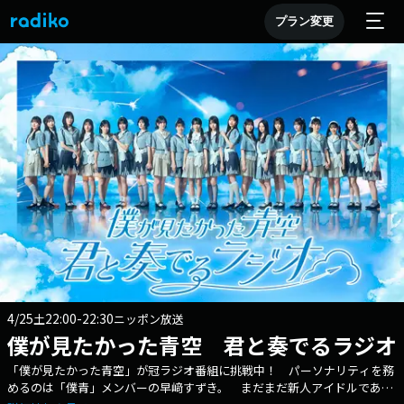
プラン変更
4/25
22:00-22:30
土
ニッポン放送
僕が見たかった青空 君と奏でるラジオ
「僕が見たかった青空」が冠ラジオ番組に挑戦中！ パーソナリティを務
めるのは「僕青」メンバーの早﨑すずき。 まだまだ新人アイドルである