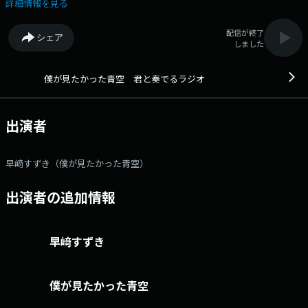
「僕が見たかった青空」が、1人前のアイドルになるべくラジオを通し
詳細情報を見る
て、その成長する姿をお届けしていくドキュメンタリー番組です。メール
アドレス： bokuao@1242.com 番組ホームページはこちら
配信が終了
シェア
twitterハッシュタグは「#僕青ラジオ」twitterアカウントは
しました
「@bokuao_kanaradi」
僕が見たかった青空 君と奏でるラジオ
出演者
早﨑すずき（僕が見たかった青空）
出演者の追加情報
早﨑すずき
僕が見たかった青空