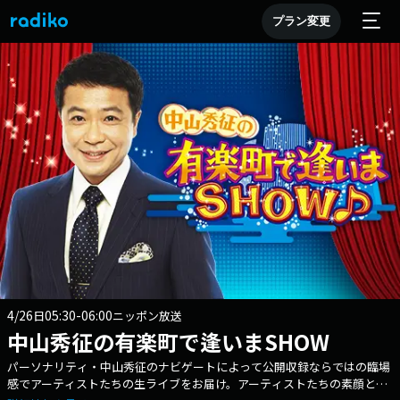
プラン変更
4/26
05:30-06:00
日
ニッポン放送
中山秀征の有楽町で逢いまSHOW
パーソナリティ・中山秀征のナビゲートによって公開収録ならではの臨場
感でアーティストたちの生ライブをお届け。アーティストたちの素顔と本