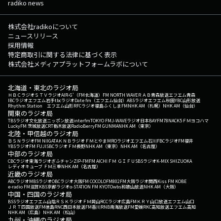
radiko news
株式会社radikoについて
ニュースリリース
採用情報
特定商取引に関する法律に基づく表示
株式会社メディアプラットフォームラボについて
北海道・東北のラジオ局
ＨＢＣラジオ
ＳＴＶラジオ
AIR-G'（FM北海道）
FM NORTH WAVE
ＲＡＢ青森放送
エフエム青森
IBCラジオ
エフエム岩手
tbcラジオ
Date fm（エフエム仙台）
ABSラジオ
エフエム秋田
YBC山形放送
Rhythm Station エフエム山形
RFCラジオ福島
ふくしまFM
NHK AM（札幌）
NHK AM（仙台）
関東のラジオ局
TBSラジオ
文化放送
ニッポン放送
interfm
TOKYO FM
J-WAVE
ラジオ日本
BAYFM78
NACK5
ＦＭヨコハマ
LuckyFM 茨城放送
CRT栃木放送
RadioBerry
FM GUNMA
NHK AM（東京）
北陸・甲信越のラジオ局
ＢＳＮラジオ
FM NIIGATA
ＫＮＢラジオ
ＦＭとやま
MROラジオ
エフエム石川
FBCラジオ
FM福井
YBSラジオ
FM FUJI
SBCラジオ
ＦＭ長野
NHK AM（東京）
NHK AM（名古屋）
中部のラジオ局
CBCラジオ
東海ラジオ
ぎふチャン
ZIP-FM
FM AICHI
ＦＭ ＧＩＦＵ
SBSラジオ
K-MIX SHIZUOKA
レディオキューブ ＦＭ三重
NHK AM（名古屋）
近畿のラジオ局
ABCラジオ
MBSラジオ
OBCラジオ大阪
FM COCOLO
FM802
FM大阪
ラジオ関西
Kiss FM KOBE
e-radio FM滋賀
KBS京都ラジオ
α-STATION FM KYOTO
wbs和歌山放送
NHK AM（大阪）
中国・四国のラジオ局
BSSラジオ
エフエム山陰
ＲＳＫラジオ
ＦＭ岡山
RCCラジオ
広島FM
ＫＲＹ山口放送
エフエム山口
ＪＲＴ四国放送
FM徳島
RNC西日本放送
FM香川
RNB南海放送
FM愛媛
RKC高知放送
エフエム高知
NHK AM（広島）
NHK AM（松山）
九州・沖縄のラジオ局