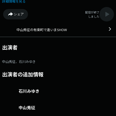
音にも迫ります。メールアドレス： hide@1242.com 番組ホームペ
詳細情報を見る
ージはこちら
配信が終了
シェア
しました
中山秀征の有楽町で逢いまSHOW
出演者
中山秀征、石川みゆき
出演者の追加情報
石川みゆき
中山秀征