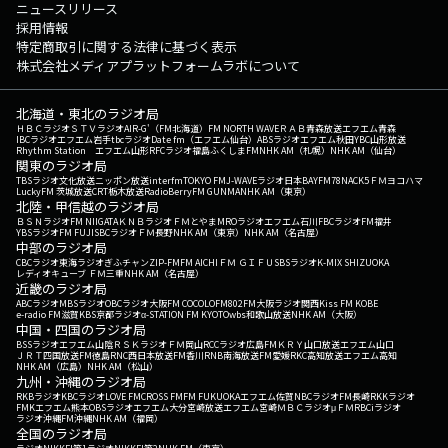
ニュースリリース
採用情報
特定商取引に関する法律に基づく表示
株式会社メディアプラットフォームラボについて
北海道・東北のラジオ局
ＨＢＣラジオ
ＳＴＶラジオ
AIR-G'（FM北海道）
FM NORTH WAVE
ＲＡＢ青森放送
エフエム青森
IBCラジオ
エフエム岩手
tbcラジオ
Date fm（エフエム仙台）
ABSラジオ
エフエム秋田
YBC山形放送
Rhythm Station エフエム山形
RFCラジオ福島
ふくしまFM
NHK AM（札幌）
NHK AM（仙台）
関東のラジオ局
TBSラジオ
文化放送
ニッポン放送
interfm
TOKYO FM
J-WAVE
ラジオ日本
BAYFM78
NACK5
ＦＭヨコハマ
LuckyFM 茨城放送
CRT栃木放送
RadioBerry
FM GUNMA
NHK AM（東京）
北陸・甲信越のラジオ局
ＢＳＮラジオ
FM NIIGATA
ＫＮＢラジオ
ＦＭとやま
MROラジオ
エフエム石川
FBCラジオ
FM福井
YBSラジオ
FM FUJI
SBCラジオ
ＦＭ長野
NHK AM（東京）
NHK AM（名古屋）
中部のラジオ局
CBCラジオ
東海ラジオ
ぎふチャン
ZIP-FM
FM AICHI
ＦＭ ＧＩＦＵ
SBSラジオ
K-MIX SHIZUOKA
レディオキューブ ＦＭ三重
NHK AM（名古屋）
近畿のラジオ局
ABCラジオ
MBSラジオ
OBCラジオ大阪
FM COCOLO
FM802
FM大阪
ラジオ関西
Kiss FM KOBE
e-radio FM滋賀
KBS京都ラジオ
α-STATION FM KYOTO
wbs和歌山放送
NHK AM（大阪）
中国・四国のラジオ局
BSSラジオ
エフエム山陰
ＲＳＫラジオ
ＦＭ岡山
RCCラジオ
広島FM
ＫＲＹ山口放送
エフエム山口
ＪＲＴ四国放送
FM徳島
RNC西日本放送
FM香川
RNB南海放送
FM愛媛
RKC高知放送
エフエム高知
NHK AM（広島）
NHK AM（松山）
九州・沖縄のラジオ局
RKBラジオ
KBCラジオ
LOVE FM
CROSS FM
FM FUKUOKA
エフエム佐賀
NBCラジオ
FM長崎
RKKラジオ
FMKエフエム熊本
OBSラジオ
エフエム大分
宮崎放送
エフエム宮崎
ＭＢＣラジオ
μＦＭ
RBCiラジオ
ラジオ沖縄
FM沖縄
NHK AM（福岡）
全国のラジオ局