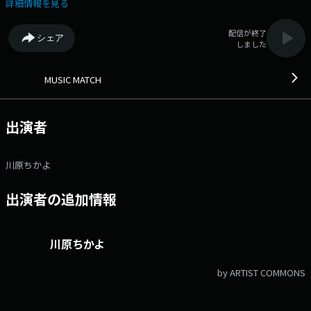
目曲や旬のアーティストなど日本の最新の音楽情報を幅広く紹
詳細情報を見る
介！ ⇒リクエストはコチラへ Xアカウントは「@fmkyoto
」 ハッシュタグは「#ミュージックマッチ」 ハッシュタグは
配信が終了
シェア
「#FM京都」
しました
MUSIC MATCH
出演者
川原ちかよ
出演者の追加情報
川原ちかよ
by ARTIST COMMONS