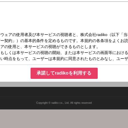
（日）18:30～19:00
ｅａｒｔｙ Ｐａｒｔｙ！！
をキーワード・ターゲットに、これからの人生をさらに輝かせてもらうべく、ラジオか
年向け番組ではなく、若い世代にもかっこいい歳の取り方をアピールします！
承諾してradikoを利用する
Copyright © radiko co., Ltd. All rights reserved