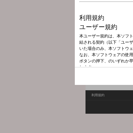
放送局
放送時間
2026年4月26日
番組名
５０／５０ Ｈ
半世紀少年少女“５０歳”
を発信する番組。ただの中
利用規約