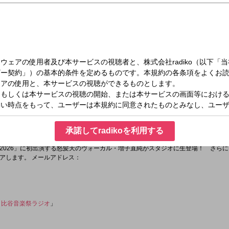
水）13:00～14:30
ル Road to 日比谷音楽祭2026
月31日（日）に開催されるボーダーレスな音楽祭「日比谷音楽祭 2026」の魅力を
ィは「日比谷音楽祭」の実行委員長である音楽プロデューサー、ベーシストの亀田
承諾してradikoを利用する
2026」に初出演する怒髪天のヴォーカル・増子直純がスタジオに生登場！ さら
アします。 メールアドレス：
日比谷音楽祭ラジオ
」