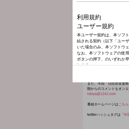
放送局
放送時間
2026年5月6日（
番組名
ホリデースペシャ
今年も5月30日（土）・5
番組のメインパーソナリテ
ウンサーが務めます。
また、今回「日比谷音楽祭
朗からのコメントもオンエ
hibiya@1242.com
番組ホームページは
こちら
twitterハッシュタグは「
#