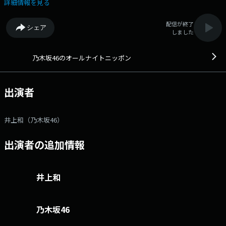
放送でお送りしています！ 横浜やアニメの話が多めですが、どうぞお付
詳細情報を見る
き合いください！ ＜コーナー＞ ①『…じゃない方のヨコハマ』
②『あっちのハイスクール』メールアドレス：
配信が終了
シェア
nogizaka@allnightnippon.com 番組ホームページはこちら twitter
しました
ハッシュタグは「#乃木坂46ANN」twitterアカウントは「@NOGI46ann」
乃木坂46のオールナイトニッポン
出演者
井上和（乃木坂46）
出演者の追加情報
井上和
乃木坂46