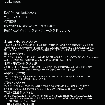
radiko news
株式会社radikoについて
ニュースリリース
採用情報
特定商取引に関する法律に基づく表示
株式会社メディアプラットフォームラボについて
北海道・東北のラジオ局
ＨＢＣラジオ
ＳＴＶラジオ
AIR-G'（FM北海道）
FM NORTH WAVE
ＲＡＢ青森放送
エフエム青森
IBCラジオ
エフエム岩手
tbcラジオ
Date fm（エフエム仙台）
ABSラジオ
エフエム秋田
YBC山形放送
Rhythm Station エフエム山形
RFCラジオ福島
ふくしまFM
NHK AM（札幌）
NHK AM（仙台）
関東のラジオ局
TBSラジオ
文化放送
ニッポン放送
interfm
TOKYO FM
J-WAVE
ラジオ日本
BAYFM78
NACK5
ＦＭヨコハマ
LuckyFM 茨城放送
CRT栃木放送
RadioBerry
FM GUNMA
NHK AM（東京）
北陸・甲信越のラジオ局
ＢＳＮラジオ
FM NIIGATA
ＫＮＢラジオ
ＦＭとやま
MROラジオ
エフエム石川
FBCラジオ
FM福井
YBSラジオ
FM FUJI
SBCラジオ
ＦＭ長野
NHK AM（東京）
NHK AM（名古屋）
中部のラジオ局
CBCラジオ
東海ラジオ
ぎふチャン
ZIP-FM
FM AICHI
ＦＭ ＧＩＦＵ
SBSラジオ
K-MIX SHIZUOKA
レディオキューブ ＦＭ三重
NHK AM（名古屋）
近畿のラジオ局
ABCラジオ
MBSラジオ
OBCラジオ大阪
FM COCOLO
FM802
FM大阪
ラジオ関西
Kiss FM KOBE
e-radio FM滋賀
KBS京都ラジオ
α-STATION FM KYOTO
wbs和歌山放送
NHK AM（大阪）
中国・四国のラジオ局
BSSラジオ
エフエム山陰
ＲＳＫラジオ
ＦＭ岡山
RCCラジオ
広島FM
ＫＲＹ山口放送
エフエム山口
ＪＲＴ四国放送
FM徳島
RNC西日本放送
FM香川
RNB南海放送
FM愛媛
RKC高知放送
エフエム高知
NHK AM（広島）
NHK AM（松山）
九州・沖縄のラジオ局