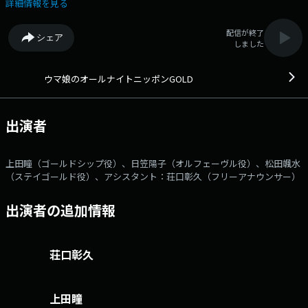
メールアドレス： umamusume@allnightnippon.com 番組ホームペ
詳細情報を見る
ージはこちら twitterハッシュタグは「#ウマ娘ANNG」twitterアカウ
ントは「@Ann_Since1967」
配信が終了
シェア
しました
ウマ娘のオールナイトニッポンGOLD
出演者
上田瞳（ゴールドシップ役）、日笠陽子（オルフェーヴル役）、松田颯水
（ステイゴールド役）、アシスタント：荘口彰久（フリーアナウンサー）
出演者の追加情報
荘口彰久
上田瞳