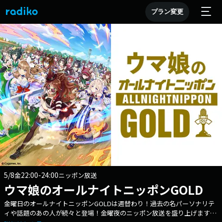
プラン変更
5/8
22:00-24:00
金
ニッポン放送
ウマ娘のオールナイトニッポンGOLD
金曜日のオールナイトニッポンGOLDは週替わり！過去の名パーソナリテ
ィや話題のあの人が続々と登場！金曜夜のニッポン放送を盛り上げます。