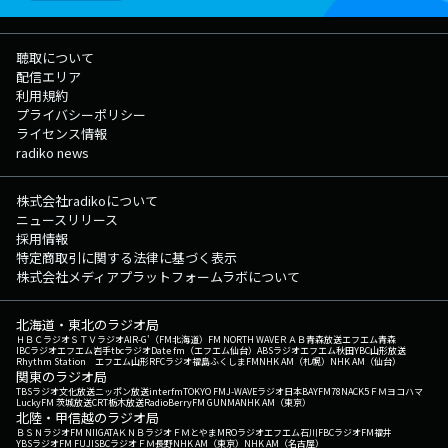
聴取について
配信エリア
利用規約
プライバシーポリシー
ライセンス情報
radiko news
株式会社radikoについて
ニュースリリース
採用情報
特定商取引に関する法律に基づく表示
株式会社メディアプラットフォームラボについて
北海道・東北のラジオ局
ＨＢＣラジオ
ＳＴＶラジオ
AIR-G'（FM北海道）
FM NORTH WAVE
ＲＡＢ青森放送
エフエム青森
IBCラジオ
エフエム岩手
tbcラジオ
Date fm（エフエム仙台）
ABSラジオ
エフエム秋田
YBC山形放送
Rhythm Station エフエム山形
RFCラジオ福島
ふくしまFM
NHK AM（札幌）
NHK AM（仙台）
関東のラジオ局
TBSラジオ
文化放送
ニッポン放送
interfm
TOKYO FM
J-WAVE
ラジオ日本
BAYFM78
NACK5
ＦＭヨコハマ
LuckyFM 茨城放送
CRT栃木放送
RadioBerry
FM GUNMA
NHK AM（東京）
北陸・甲信越のラジオ局
ＢＳＮラジオ
FM NIIGATA
ＫＮＢラジオ
ＦＭとやま
MROラジオ
エフエム石川
FBCラジオ
FM福井
YBSラジオ
FM FUJI
SBCラジオ
ＦＭ長野
NHK AM（東京）
NHK AM（名古屋）