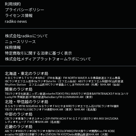
利用規約
プライバシーポリシー
ライセンス情報
radiko news
株式会社radikoについて
ニュースリリース
採用情報
特定商取引に関する法律に基づく表示
株式会社メディアプラットフォームラボについて
北海道・東北のラジオ局
ＨＢＣラジオ
ＳＴＶラジオ
AIR-G'（FM北海道）
FM NORTH WAVE
ＲＡＢ青森放送
エフエム青森
IBCラジオ
エフエム岩手
tbcラジオ
Date fm（エフエム仙台）
ABSラジオ
エフエム秋田
YBC山形放送
Rhythm Station エフエム山形
RFCラジオ福島
ふくしまFM
NHK AM（札幌）
NHK AM（仙台）
関東のラジオ局
TBSラジオ
文化放送
ニッポン放送
interfm
TOKYO FM
J-WAVE
ラジオ日本
BAYFM78
NACK5
ＦＭヨコハマ
LuckyFM 茨城放送
CRT栃木放送
RadioBerry
FM GUNMA
NHK AM（東京）
北陸・甲信越のラジオ局
ＢＳＮラジオ
FM NIIGATA
ＫＮＢラジオ
ＦＭとやま
MROラジオ
エフエム石川
FBCラジオ
FM福井
YBSラジオ
FM FUJI
SBCラジオ
ＦＭ長野
NHK AM（東京）
NHK AM（名古屋）
中部のラジオ局
CBCラジオ
東海ラジオ
ぎふチャン
ZIP-FM
FM AICHI
ＦＭ ＧＩＦＵ
SBSラジオ
K-MIX SHIZUOKA
レディオキューブ ＦＭ三重
NHK AM（名古屋）
近畿のラジオ局
ABCラジオ
MBSラジオ
OBCラジオ大阪
FM COCOLO
FM802
FM大阪
ラジオ関西
Kiss FM KOBE
e-radio FM滋賀
KBS京都ラジオ
α-STATION FM KYOTO
wbs和歌山放送
NHK AM（大阪）