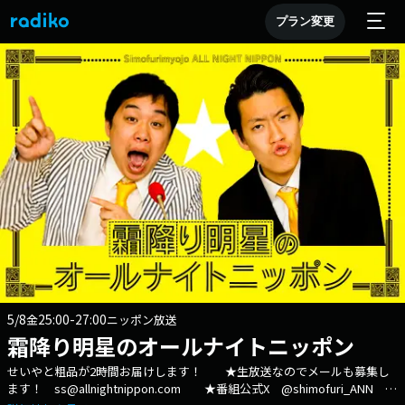
プラン変更
5/8
25:00-27:00
金
ニッポン放送
霜降り明星のオールナイトニッポン
せいやと粗品が2時間お届けします！ ★生放送なのでメールも募集し
ます！ ss@allnightnippon.com ★番組公式X @shimofuri_ANN X