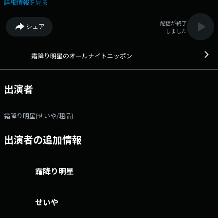
ハッシュタグは #霜降り明星ANN 【コーナー】 ■ピリオドチ
詳細情報を見る
ャンピオン 「TBSオールスター感謝祭」で総合4位 そして、ピリオド・
チャンピオンに輝いた粗品が いろんな分野のチャンピオンを発表してい
配信が終了
シェア
きます。 ■霜降り交遊録 霜降り明星と芸能人・有名人がカラんでい
しました
る様子を想像して送ってもらうコーナー ■野党！ 粗品の代名詞的つ
っこみ「野党！」に代わる、新しいつっこみのフレーズを探すコーナ
ー ■ 一行 ショートショートの名手・星新一が好きな2人。前後の文
霜降り明星のオールナイトニッポン
章や内容が気になるショートショートの「一行だけ」を書いて送ってもら
うコーナー 【すべての宛先は…】 ss@allnightnippon.com 【ハ
ガキの宛先】 〒100-8439 ニッポン放送 霜降り明星のオールナイトニ
出演者
ッポン 各コーナー係 霜降り明星のオールナイトニッポン 毎週金曜
深夜1時から生放送!メールアドレス： ss@allnightnippon.com 番組
ホームページはこちら twitterハッシュタグは「#霜降り明星ann」
霜降り明星(せいや/粗品)
twitterアカウントは「@shimofuri_ANN」
出演者の追加情報
霜降り明星
せいや