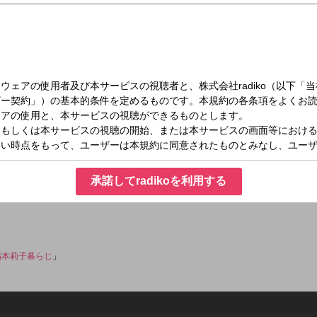
土）17:00～17:20
たり幕間らじお
オーディショングランプリ・福本莉子、初のレギュラーラジオ番組！
いだにある休憩時間=幕間のように、生活の中で「まったり聴ける」「くつろげる
承諾してradikoを利用する
分間、ぜひまったりとくつろぎながらお聴きください。 メールアドレス：
福本莉子幕らじ
」