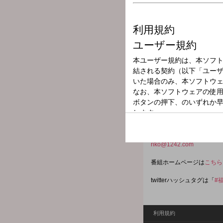
放送局
放送時間
2026年5月9日（
番組名
福本莉子 まっ
第8回「東宝シンデレラ」
演劇の第一幕と第二幕のあ
毎週土曜17時からの20
riko@1242.com
番組ホームページは
こちら
twitterハッシュタグは「
#
利用規約