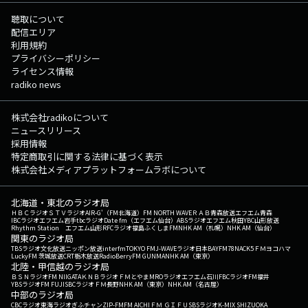
聴取について
配信エリア
利用規約
プライバシーポリシー
ライセンス情報
radiko news
株式会社radikoについて
ニュースリリース
採用情報
特定商取引に関する法律に基づく表示
株式会社メディアプラットフォームラボについて
北海道・東北のラジオ局
ＨＢＣラジオ
ＳＴＶラジオ
AIR-G'（FM北海道）
FM NORTH WAVE
ＲＡＢ青森放送
エフエム青森
IBCラジオ
エフエム岩手
tbcラジオ
Date fm（エフエム仙台）
ABSラジオ
エフエム秋田
YBC山形放送
Rhythm Station エフエム山形
RFCラジオ福島
ふくしまFM
NHK AM（札幌）
NHK AM（仙台）
関東のラジオ局
TBSラジオ
文化放送
ニッポン放送
interfm
TOKYO FM
J-WAVE
ラジオ日本
BAYFM78
NACK5
ＦＭヨコハマ
LuckyFM 茨城放送
CRT栃木放送
RadioBerry
FM GUNMA
NHK AM（東京）
北陸・甲信越のラジオ局
ＢＳＮラジオ
FM NIIGATA
ＫＮＢラジオ
ＦＭとやま
MROラジオ
エフエム石川
FBCラジオ
FM福井
YBSラジオ
FM FUJI
SBCラジオ
ＦＭ長野
NHK AM（東京）
NHK AM（名古屋）
中部のラジオ局
CBCラジオ
東海ラジオ
ぎふチャン
ZIP-FM
FM AICHI
ＦＭ ＧＩＦＵ
SBSラジオ
K-MIX SHIZUOKA