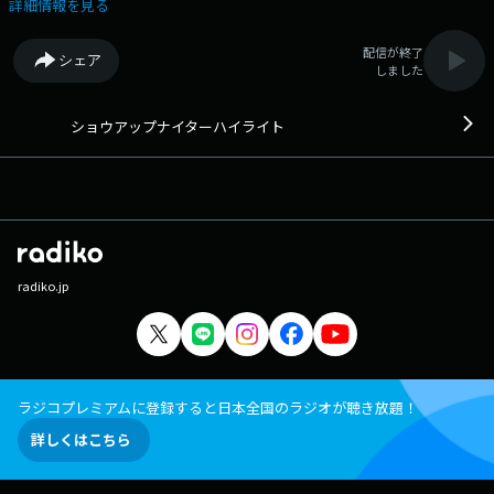
タグは「#ショウアップナイター」twitterアカウントは
詳細情報を見る
「@showup1242」
配信が終了
シェア
しました
ショウアップナイターハイライト
radiko.jp
ラジコプレミアムに登録すると日本全国のラジオが聴き放題！
詳しくはこちら