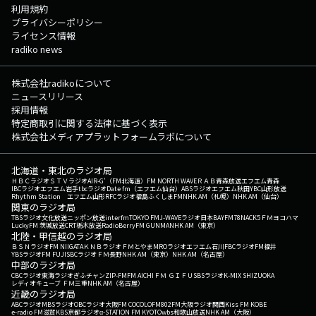
利用規約
プライバシーポリシー
ライセンス情報
radiko news
株式会社radikoについて
ニュースリリース
採用情報
特定商取引に関する法律に基づく表示
株式会社メディアプラットフォームラボについて
北海道・東北のラジオ局
ＨＢＣラジオ
ＳＴＶラジオ
AIR-G'（FM北海道）
FM NORTH WAVE
ＲＡＢ青森放送
エフエム青森
IBCラジオ
エフエム岩手
tbcラジオ
Date fm（エフエム仙台）
ABSラジオ
エフエム秋田
YBC山形放送
Rhythm Station エフエム山形
RFCラジオ福島
ふくしまFM
NHK AM（札幌）
NHK AM（仙台）
関東のラジオ局
TBSラジオ
文化放送
ニッポン放送
interfm
TOKYO FM
J-WAVE
ラジオ日本
BAYFM78
NACK5
ＦＭヨコハマ
LuckyFM 茨城放送
CRT栃木放送
RadioBerry
FM GUNMA
NHK AM（東京）
北陸・甲信越のラジオ局
ＢＳＮラジオ
FM NIIGATA
ＫＮＢラジオ
ＦＭとやま
MROラジオ
エフエム石川
FBCラジオ
FM福井
YBSラジオ
FM FUJI
SBCラジオ
ＦＭ長野
NHK AM（東京）
NHK AM（名古屋）
中部のラジオ局
CBCラジオ
東海ラジオ
ぎふチャン
ZIP-FM
FM AICHI
ＦＭ ＧＩＦＵ
SBSラジオ
K-MIX SHIZUOKA
レディオキューブ ＦＭ三重
NHK AM（名古屋）
近畿のラジオ局
ABCラジオ
MBSラジオ
OBCラジオ大阪
FM COCOLO
FM802
FM大阪
ラジオ関西
Kiss FM KOBE
e-radio FM滋賀
KBS京都ラジオ
α-STATION FM KYOTO
wbs和歌山放送
NHK AM（大阪）