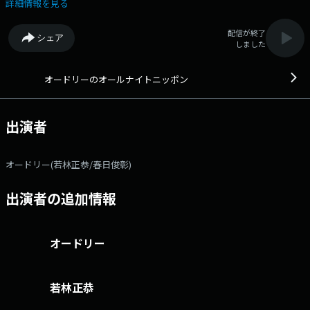
レビでは見せない2人の「素」を是非お聴きください！ ■1:00～1:45
詳細情報を見る
頃 オープニングトーク ■2:00頃～ 若林フリートーク ■2:20頃
～ 春日フリートーク ■2:35頃～ 「チン！」のコーナー ■2:45
配信が終了
シェア
頃～ 「レッツ春日語！」のコーナー ■2:50頃～ 「死んでもやめん
しました
じゃねーぞ！」 ■2:54頃～ エンディングトーク ※トークが長く
なるとコーナーはおやすみになります。メールアドレス：
kw@allnightnippon.com 番組ホームページはこちら twitterハッシ
オードリーのオールナイトニッポン
ュタグは「#annkw」twitterアカウントは「@annkw5tyb」
出演者
オードリー(若林正恭/春日俊彰)
出演者の追加情報
オードリー
若林正恭