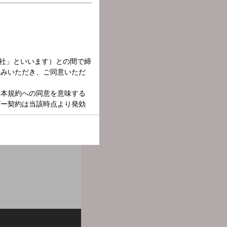
！
レス：