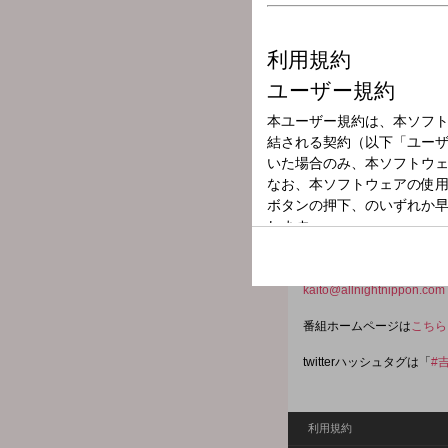
放送局
放送時間
2026年5月9日（
番組名
吉村界人のオール
土曜も深夜3時からはオー
番組は「17LIVE」で
kaito@allnightnippon.com
番組ホームページは
こちら
twitterハッシュタグは「
#
利用規約