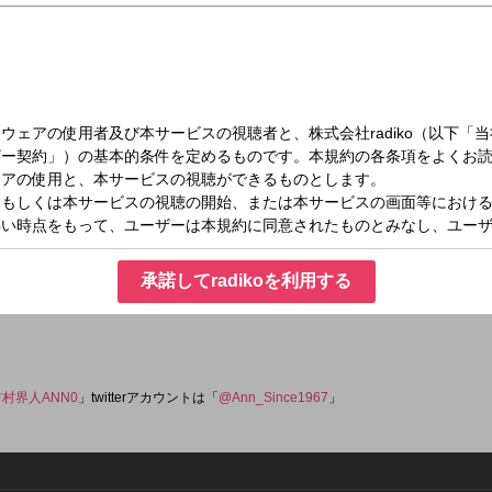
土）27:00～29:00
ナイトニッポン0(ZERO)
ルナイトニッポン0(ZERO)！スペシャルなパーソナリティが週替わりで登場します
承諾してradikoを利用する
も映像付きで楽しむことができます。音声でも映像でもお楽しみください！ メールアド
吉村界人ANN0
」twitterアカウントは「
@Ann_Since1967
」