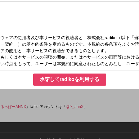
（月）24:00～24:58
PPERのオールナイトニッポンX(クロス)
ールナイトニッポンX(クロス)」は、アイドルグループのFRUITS ZIPPERがパー
く盛り上げます！ メールアドレス：
承諾してradikoを利用する
ふるっぱーANNX
」twitterアカウントは「
@fz_annX
」