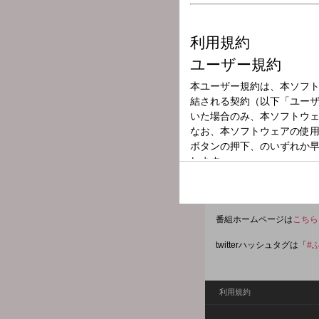
放送局
放送時間
2026年5月11日
番組名
FRUITS ZI
2025年7月からの月曜「オ
月曜の夜を楽しく、かわい
fz@allnightnippon.com
番組ホームページは
こちら
twitterハッシュタグは「
#
利用規約