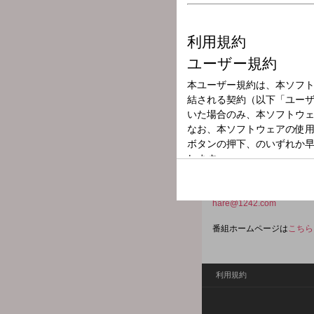
放送局
放送時間
2026年5月17日
番組名
週刊 なるほど
全国津々浦々、ニッポンに
ルメ、地域を熱くし情を厚
全国38局ネットでお届け
hare@1242.com
番組ホームページは
こちら
利用規約