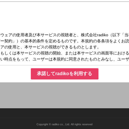
（日）06:04～06:13
！ニッポン
は1700以上の市町村があります。そしてその市町村の数と同じだけ、その「まち
くするお祭りに、インスタでも話題になるスポットがあります。そんな各地の気に
承諾してradikoを利用する
するプログラムです。 メールアドレス：
Copyright © radiko co., Ltd. All rights reserved