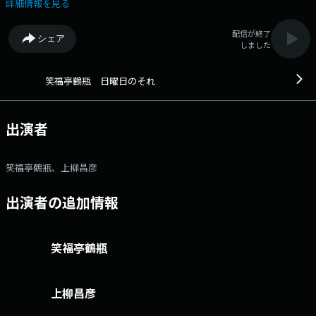
こちら twitterハッシュタグは「#日曜日のそれ」
詳細情報を見る
配信が終了
シェア
しました
笑福亭鶴瓶 日曜日のそれ
出演者
笑福亭鶴瓶、上柳昌彦
出演者の追加情報
笑福亭鶴瓶
上柳昌彦