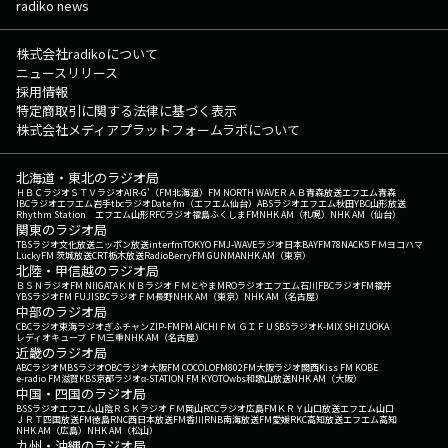
radiko news
株式会社radikoについて
ニュースリリース
採用情報
特定商取引に関する法律に基づく表示
株式会社メディアプラットフォームラボについて
北海道・東北のラジオ局
ＨＢＣラジオ
ＳＴＶラジオ
AIR-G'（FM北海道）
FM NORTH WAVE
ＲＡＢ青森放送
エフエム青森
IBCラジオ
エフエム岩手
tbcラジオ
Date fm（エフエム仙台）
ABSラジオ
エフエム秋田
YBC山形放送
Rhythm Station エフエム山形
RFCラジオ福島
ふくしまFM
NHK AM（札幌）
NHK AM（仙台）
関東のラジオ局
TBSラジオ
文化放送
ニッポン放送
interfm
TOKYO FM
J-WAVE
ラジオ日本
BAYFM78
NACK5
ＦＭヨコハマ
LuckyFM 茨城放送
CRT栃木放送
RadioBerry
FM GUNMA
NHK AM（東京）
北陸・甲信越のラジオ局
ＢＳＮラジオ
FM NIIGATA
ＫＮＢラジオ
ＦＭとやま
MROラジオ
エフエム石川
FBCラジオ
FM福井
YBSラジオ
FM FUJI
SBCラジオ
ＦＭ長野
NHK AM（東京）
NHK AM（名古屋）
中部のラジオ局
CBCラジオ
東海ラジオ
ぎふチャン
ZIP-FM
FM AICHI
ＦＭ ＧＩＦＵ
SBSラジオ
K-MIX SHIZUOKA
レディオキューブ ＦＭ三重
NHK AM（名古屋）
近畿のラジオ局
ABCラジオ
MBSラジオ
OBCラジオ大阪
FM COCOLO
FM802
FM大阪
ラジオ関西
Kiss FM KOBE
e-radio FM滋賀
KBS京都ラジオ
α-STATION FM KYOTO
wbs和歌山放送
NHK AM（大阪）
中国・四国のラジオ局
BSSラジオ
エフエム山陰
ＲＳＫラジオ
ＦＭ岡山
RCCラジオ
広島FM
ＫＲＹ山口放送
エフエム山口
ＪＲＴ四国放送
FM徳島
RNC西日本放送
FM香川
RNB南海放送
FM愛媛
RKC高知放送
エフエム高知
NHK AM（広島）
NHK AM（松山）
九州・沖縄のラジオ局