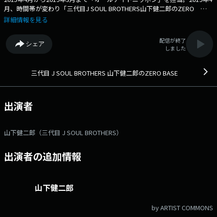
月、時間帯が変わり「三代目J SOUL BROTHERS山下健二郎のZERO
BASE」として番組スタート。 三代目としての活動についてはもちろ
詳細情報を見る
ん、山下健二郎本人が持つ多彩な趣味についても熱く語る番組。その他に
も様々なジャンルのゲストを番組にお招きしてお話を伺うことも。メール
配信が終了
シェア
アドレス： yk@allnightnippon.com 番組ホームページはこちら
しました
twitterハッシュタグは「#ken_zb」twitterアカウントは「@3jsbykzb」
三代目 J SOUL BROTHERS 山下健二郎のZERO BASE
出演者
山下健二郎（三代目 J SOUL BROTHERS）
出演者の追加情報
山下健二郎
by ARTIST COMMONS