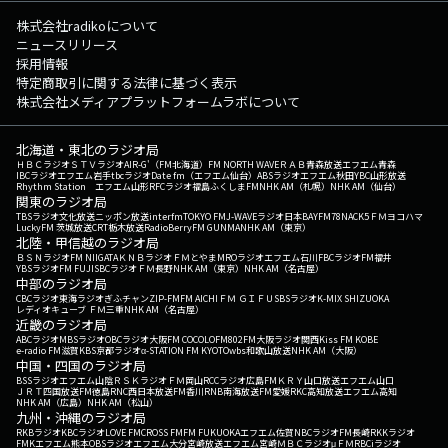
株式会社radikoについて
ニュースリリース
採用情報
特定商取引に関する法律に基づく表示
株式会社メディアプラットフォームラボについて
北海道・東北のラジオ局
ＨＢＣラジオ
ＳＴＶラジオ
AIR-G'（FM北海道）
FM NORTH WAVE
ＲＡＢ青森放送
エフエム青森
IBCラジオ
エフエム岩手
tbcラジオ
Date fm（エフエム仙台）
ABSラジオ
エフエム秋田
YBC山形放送
Rhythm Station エフエム山形
RFCラジオ福島
ふくしまFM
NHK AM（札幌）
NHK AM（仙台）
関東のラジオ局
TBSラジオ
文化放送
ニッポン放送
interfm
TOKYO FM
J-WAVE
ラジオ日本
BAYFM78
NACK5
ＦＭヨコハマ
LuckyFM 茨城放送
CRT栃木放送
RadioBerry
FM GUNMA
NHK AM（東京）
北陸・甲信越のラジオ局
ＢＳＮラジオ
FM NIIGATA
ＫＮＢラジオ
ＦＭとやま
MROラジオ
エフエム石川
FBCラジオ
FM福井
YBSラジオ
FM FUJI
SBCラジオ
ＦＭ長野
NHK AM（東京）
NHK AM（名古屋）
中部のラジオ局
CBCラジオ
東海ラジオ
ぎふチャン
ZIP-FM
FM AICHI
ＦＭ ＧＩＦＵ
SBSラジオ
K-MIX SHIZUOKA
レディオキューブ ＦＭ三重
NHK AM（名古屋）
近畿のラジオ局
ABCラジオ
MBSラジオ
OBCラジオ大阪
FM COCOLO
FM802
FM大阪
ラジオ関西
Kiss FM KOBE
e-radio FM滋賀
KBS京都ラジオ
α-STATION FM KYOTO
wbs和歌山放送
NHK AM（大阪）
中国・四国のラジオ局
BSSラジオ
エフエム山陰
ＲＳＫラジオ
ＦＭ岡山
RCCラジオ
広島FM
ＫＲＹ山口放送
エフエム山口
ＪＲＴ四国放送
FM徳島
RNC西日本放送
FM香川
RNB南海放送
FM愛媛
RKC高知放送
エフエム高知
NHK AM（広島）
NHK AM（松山）
九州・沖縄のラジオ局
RKBラジオ
KBCラジオ
LOVE FM
CROSS FM
FM FUKUOKA
エフエム佐賀
NBCラジオ
FM長崎
RKKラジオ
FMKエフエム熊本
OBSラジオ
エフエム大分
宮崎放送
エフエム宮崎
ＭＢＣラジオ
μＦＭ
RBCiラジオ