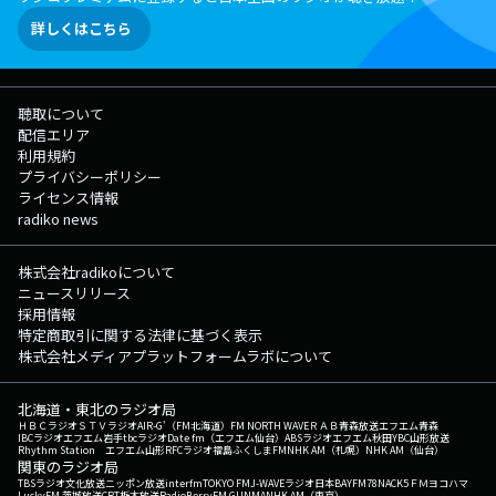
詳しくはこちら
聴取について
配信エリア
利用規約
プライバシーポリシー
ライセンス情報
radiko news
株式会社radikoについて
ニュースリリース
採用情報
特定商取引に関する法律に基づく表示
株式会社メディアプラットフォームラボについて
北海道・東北のラジオ局
ＨＢＣラジオ
ＳＴＶラジオ
AIR-G'（FM北海道）
FM NORTH WAVE
ＲＡＢ青森放送
エフエム青森
IBCラジオ
エフエム岩手
tbcラジオ
Date fm（エフエム仙台）
ABSラジオ
エフエム秋田
YBC山形放送
Rhythm Station エフエム山形
RFCラジオ福島
ふくしまFM
NHK AM（札幌）
NHK AM（仙台）
関東のラジオ局
TBSラジオ
文化放送
ニッポン放送
interfm
TOKYO FM
J-WAVE
ラジオ日本
BAYFM78
NACK5
ＦＭヨコハマ
LuckyFM 茨城放送
CRT栃木放送
RadioBerry
FM GUNMA
NHK AM（東京）