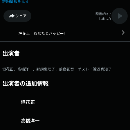
っと覚悟はしておいて下さい。 ▼8時台 【きょうの聞き耳】 その日
詳細情報を見る
の朝の旬な話題を、番組独自の目線でお届け！ ▼8:30 【サクッとニュー
スライン】 朝の話題をサクッとご紹介 ▼9:00 【9時の聞きドコ】 検
配信が終了
シェア
討中の補正予算について、数量政策学者の髙橋洋一さんが解説します。
しました
▼9:40頃 【ゲストとハッピー】 渡辺真知子さん生登場 ▼10:30頃 【前
島花音のあなたにハッピー届けたい！】 前島アナウンサーがあなたの街
にお邪魔します。 ▼10:38 【私の好きな歌】 あなたの思い出のエピソ
垣花正 あなたとハッピー!
ードと共に、リクエスト曲をおかけします。 ▼10:50 【エンディン
グ】 プレゼント当選者発表！ 〇パーソナリティ：垣花 正 〇コメン
テーター：髙橋洋一 〇アシスタント ：那須恵理子 〇レポータ
出演者
ー ：前島花音 〇ゲスト ：渡辺真知子 ●メールアドレ
ス：happy@1242.com ●X（旧twitter）アカウント：@happy_1242
●X（旧twitter）ハッシュタグ：#垣花正ハッピー番組ホームページはこち
垣花正、髙橋洋一、那須恵理子、前島花音 ゲスト：渡辺真知子
ら
出演者の追加情報
垣花正
高橋洋一