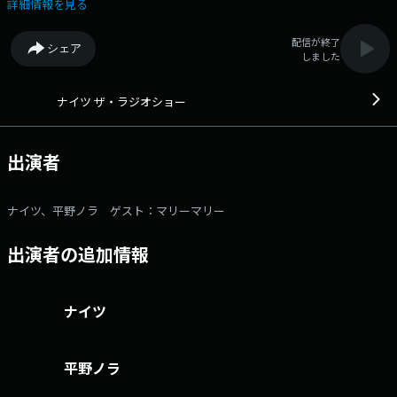
ークと、「笑い」にこだわったネタコーナーをお届けします！ Xアカウ
詳細情報を見る
ントは @The_RadioShow ▼13:00～：OPからたっぷりトークをお届
け！ ▼13:40頃：曜日替わりのネタコーナー、月曜日は「漫才協会ニュ
配信が終了
シェア
ース」 漫才協会にまつわるニュースやタレコミをお待ちしておりま
しました
す！ ▼14:00～：ゲストと一緒に笑いをお届けする「ザ・ゲストショ
ー」をお届け。今日はマリーマリーが登場！ ▼14:40頃：人生の不安や
悩みの種を、どんどん話して見える化することでどうやって備えればいい
ナイツ ザ・ラジオショー
か、 それぞれで考えてみようと提案するコーナー「ラジオショー版相談
すごろく！～未来がでかすぎる編～」 ▼15:05頃：パートナーに寄り
添ったコーナー「これってモテ期～？！」 昨年は人生最大のモテキが到
出演者
来するとアドバイスされた平野ノラさんのように、 「もしかしてモテキ
が来てるかも」と思うエピソードを募集します！ 「ザ・ラジオショ
ー」“笑い”にこだわってお届けします！ パーソナリティは月曜～木曜は
ナイツ、平野ノラ ゲスト：マリーマリー
ナイツ、パートナーには平野ノラ(月)、相席スタート山﨑ケイ(火)、メイプ
ル超合金安藤なつ(水)、ハリセンボン箕輪はるか(木)が登場！さらに金曜日
出演者の追加情報
は中川家、パートナーはニッポン放送アナウンサー東島衣里が担当！そし
て土曜日のザ・ラジオショー サタデーはサンドウィッチマン！メールア
ドレス： rs@1242.com 番組ホームページはこちら twitterハッ
シュタグは「#ナイツラジオショー」twitterアカウントは
ナイツ
「@The_RadioShow」
平野ノラ