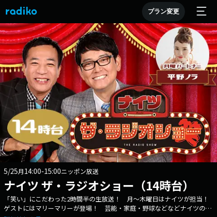
プラン変更
5/25
14:00-15:00
月
ニッポン放送
ナイツ ザ・ラジオショー（14時台）
「笑い」にこだわった2時間半の生放送！ 月～木曜日はナイツが担当！
ゲストにはマリーマリーが登場！ 芸能・家庭・野球などなどナイツのト