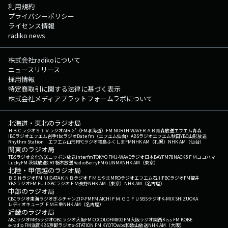
利用規約
プライバシーポリシー
ライセンス情報
radiko news
株式会社radikoについて
ニュースリリース
採用情報
特定商取引に関する法律に基づく表示
株式会社メディアプラットフォームラボについて
北海道・東北のラジオ局
ＨＢＣラジオ
ＳＴＶラジオ
AIR-G'（FM北海道）
FM NORTH WAVE
ＲＡＢ青森放送
エフエム青森
IBCラジオ
エフエム岩手
tbcラジオ
Date fm（エフエム仙台）
ABSラジオ
エフエム秋田
YBC山形放送
Rhythm Station エフエム山形
RFCラジオ福島
ふくしまFM
NHK AM（札幌）
NHK AM（仙台）
関東のラジオ局
TBSラジオ
文化放送
ニッポン放送
interfm
TOKYO FM
J-WAVE
ラジオ日本
BAYFM78
NACK5
ＦＭヨコハマ
LuckyFM 茨城放送
CRT栃木放送
RadioBerry
FM GUNMA
NHK AM（東京）
北陸・甲信越のラジオ局
ＢＳＮラジオ
FM NIIGATA
ＫＮＢラジオ
ＦＭとやま
MROラジオ
エフエム石川
FBCラジオ
FM福井
YBSラジオ
FM FUJI
SBCラジオ
ＦＭ長野
NHK AM（東京）
NHK AM（名古屋）
中部のラジオ局
CBCラジオ
東海ラジオ
ぎふチャン
ZIP-FM
FM AICHI
ＦＭ ＧＩＦＵ
SBSラジオ
K-MIX SHIZUOKA
レディオキューブ ＦＭ三重
NHK AM（名古屋）
近畿のラジオ局
ABCラジオ
MBSラジオ
OBCラジオ大阪
FM COCOLO
FM802
FM大阪
ラジオ関西
Kiss FM KOBE
e-radio FM滋賀
KBS京都ラジオ
α-STATION FM KYOTO
wbs和歌山放送
NHK AM（大阪）