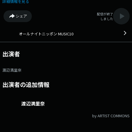
す。 今日もあなたからのリクエストやメッセージをお待ちしておりま
詳細情報を見る
す。 メールアドレス 10@1242.comまでお送りください。 （月）森
山良子 （火）鈴木杏樹 （水）名取裕子（第1・3）、森高千里（第
配信が終了
シェア
2）、岸谷香（第4） （木）渡辺満里奈メールアドレス：
しました
10@1242.com 番組ホームページはこちら twitterハッシュタグは
「#ミュージック10」twitterアカウントは「@ANN_MUSIC10」
オールナイトニッポン MUSIC10
出演者
渡辺満里奈
出演者の追加情報
渡辺満里奈
by ARTIST COMMONS