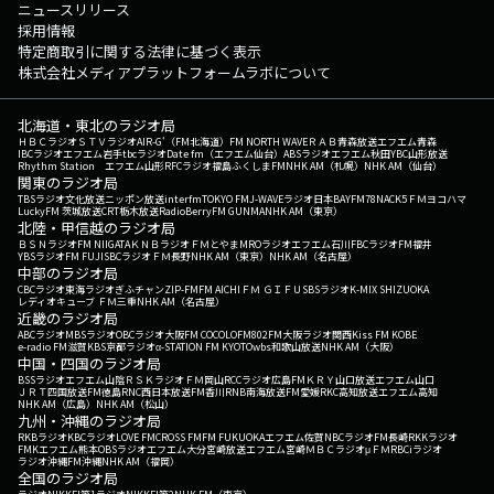
ニュースリリース
採用情報
特定商取引に関する法律に基づく表示
株式会社メディアプラットフォームラボについて
北海道・東北のラジオ局
ＨＢＣラジオ
ＳＴＶラジオ
AIR-G'（FM北海道）
FM NORTH WAVE
ＲＡＢ青森放送
エフエム青森
IBCラジオ
エフエム岩手
tbcラジオ
Date fm（エフエム仙台）
ABSラジオ
エフエム秋田
YBC山形放送
Rhythm Station エフエム山形
RFCラジオ福島
ふくしまFM
NHK AM（札幌）
NHK AM（仙台）
関東のラジオ局
TBSラジオ
文化放送
ニッポン放送
interfm
TOKYO FM
J-WAVE
ラジオ日本
BAYFM78
NACK5
ＦＭヨコハマ
LuckyFM 茨城放送
CRT栃木放送
RadioBerry
FM GUNMA
NHK AM（東京）
北陸・甲信越のラジオ局
ＢＳＮラジオ
FM NIIGATA
ＫＮＢラジオ
ＦＭとやま
MROラジオ
エフエム石川
FBCラジオ
FM福井
YBSラジオ
FM FUJI
SBCラジオ
ＦＭ長野
NHK AM（東京）
NHK AM（名古屋）
中部のラジオ局
CBCラジオ
東海ラジオ
ぎふチャン
ZIP-FM
FM AICHI
ＦＭ ＧＩＦＵ
SBSラジオ
K-MIX SHIZUOKA
レディオキューブ ＦＭ三重
NHK AM（名古屋）
近畿のラジオ局
ABCラジオ
MBSラジオ
OBCラジオ大阪
FM COCOLO
FM802
FM大阪
ラジオ関西
Kiss FM KOBE
e-radio FM滋賀
KBS京都ラジオ
α-STATION FM KYOTO
wbs和歌山放送
NHK AM（大阪）
中国・四国のラジオ局
BSSラジオ
エフエム山陰
ＲＳＫラジオ
ＦＭ岡山
RCCラジオ
広島FM
ＫＲＹ山口放送
エフエム山口
ＪＲＴ四国放送
FM徳島
RNC西日本放送
FM香川
RNB南海放送
FM愛媛
RKC高知放送
エフエム高知
NHK AM（広島）
NHK AM（松山）
九州・沖縄のラジオ局
RKBラジオ
KBCラジオ
LOVE FM
CROSS FM
FM FUKUOKA
エフエム佐賀
NBCラジオ
FM長崎
RKKラジオ
FMKエフエム熊本
OBSラジオ
エフエム大分
宮崎放送
エフエム宮崎
ＭＢＣラジオ
μＦＭ
RBCiラジオ
ラジオ沖縄
FM沖縄
NHK AM（福岡）
全国のラジオ局