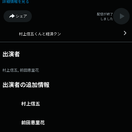
ち コスパとテキストメディアをめぐる現在形』の著者、稲田豊史さんで
詳細情報を見る
す。 番組メールフォーム： https://form.run/@murakami X（旧
Twitter）ページは「https://twitter.com/murakamikeizai」 村上
配信が終了
シェア
信五がゲストの方による講義で 「経済」「お金」「イノベーション」に
しました
ついて学んでいく番組です。 第一線で活躍する方だからこそ知っている
情報を イチ早く皆さんに提供できるよう頑張ります。 105-8002 文
化放送「村上信五と経済クン」 FAX:03-5403-1151 文化放送公式
村上信五くんと経済クン
X（旧Twitter）アカウントは「@joqrpr」 文化放送公式X（旧Twitter）
ハッシュタグは「#文化放送」 文化放送公式facebookページは
「https://www.facebook.com/1134joqr」 文化放送公式LINEは
出演者
「@joqr_916」
村上信五, 前田恵里花
出演者の追加情報
村上信五
前田恵里花