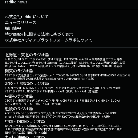
radiko news
株式会社radikoについて
ニュースリリース
採用情報
特定商取引に関する法律に基づく表示
株式会社メディアプラットフォームラボについて
北海道・東北のラジオ局
ＨＢＣラジオ
ＳＴＶラジオ
AIR-G'（FM北海道）
FM NORTH WAVE
ＲＡＢ青森放送
エフエム青森
IBCラジオ
エフエム岩手
tbcラジオ
Date fm（エフエム仙台）
ABSラジオ
エフエム秋田
YBC山形放送
Rhythm Station エフエム山形
RFCラジオ福島
ふくしまFM
NHK AM（札幌）
NHK AM（仙台）
関東のラジオ局
TBSラジオ
文化放送
ニッポン放送
interfm
TOKYO FM
J-WAVE
ラジオ日本
BAYFM78
NACK5
ＦＭヨコハマ
LuckyFM 茨城放送
CRT栃木放送
RadioBerry
FM GUNMA
NHK AM（東京）
北陸・甲信越のラジオ局
ＢＳＮラジオ
FM NIIGATA
ＫＮＢラジオ
ＦＭとやま
MROラジオ
エフエム石川
FBCラジオ
FM福井
YBSラジオ
FM FUJI
SBCラジオ
ＦＭ長野
NHK AM（東京）
NHK AM（名古屋）
中部のラジオ局
CBCラジオ
東海ラジオ
ぎふチャン
ZIP-FM
FM AICHI
ＦＭ ＧＩＦＵ
SBSラジオ
K-MIX SHIZUOKA
レディオキューブ ＦＭ三重
NHK AM（名古屋）
近畿のラジオ局
ABCラジオ
MBSラジオ
OBCラジオ大阪
FM COCOLO
FM802
FM大阪
ラジオ関西
Kiss FM KOBE
e-radio FM滋賀
KBS京都ラジオ
α-STATION FM KYOTO
wbs和歌山放送
NHK AM（大阪）
中国・四国のラジオ局
BSSラジオ
エフエム山陰
ＲＳＫラジオ
ＦＭ岡山
RCCラジオ
広島FM
ＫＲＹ山口放送
エフエム山口
ＪＲＴ四国放送
FM徳島
RNC西日本放送
FM香川
RNB南海放送
FM愛媛
RKC高知放送
エフエム高知
NHK AM（広島）
NHK AM（松山）
九州・沖縄のラジオ局