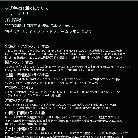
株式会社radikoについて
ニュースリリース
採用情報
特定商取引に関する法律に基づく表示
株式会社メディアプラットフォームラボについて
北海道・東北のラジオ局
ＨＢＣラジオ
ＳＴＶラジオ
AIR-G'（FM北海道）
FM NORTH WAVE
ＲＡＢ青森放送
エフエム青森
IBCラジオ
エフエム岩手
tbcラジオ
Date fm（エフエム仙台）
ABSラジオ
エフエム秋田
YBC山形放送
Rhythm Station エフエム山形
RFCラジオ福島
ふくしまFM
NHK AM（札幌）
NHK AM（仙台）
関東のラジオ局
TBSラジオ
文化放送
ニッポン放送
interfm
TOKYO FM
J-WAVE
ラジオ日本
BAYFM78
NACK5
ＦＭヨコハマ
LuckyFM 茨城放送
CRT栃木放送
RadioBerry
FM GUNMA
NHK AM（東京）
北陸・甲信越のラジオ局
ＢＳＮラジオ
FM NIIGATA
ＫＮＢラジオ
ＦＭとやま
MROラジオ
エフエム石川
FBCラジオ
FM福井
YBSラジオ
FM FUJI
SBCラジオ
ＦＭ長野
NHK AM（東京）
NHK AM（名古屋）
中部のラジオ局
CBCラジオ
東海ラジオ
ぎふチャン
ZIP-FM
FM AICHI
ＦＭ ＧＩＦＵ
SBSラジオ
K-MIX SHIZUOKA
レディオキューブ ＦＭ三重
NHK AM（名古屋）
近畿のラジオ局
ABCラジオ
MBSラジオ
OBCラジオ大阪
FM COCOLO
FM802
FM大阪
ラジオ関西
Kiss FM KOBE
e-radio FM滋賀
KBS京都ラジオ
α-STATION FM KYOTO
wbs和歌山放送
NHK AM（大阪）
中国・四国のラジオ局
BSSラジオ
エフエム山陰
ＲＳＫラジオ
ＦＭ岡山
RCCラジオ
広島FM
ＫＲＹ山口放送
エフエム山口
ＪＲＴ四国放送
FM徳島
RNC西日本放送
FM香川
RNB南海放送
FM愛媛
RKC高知放送
エフエム高知
NHK AM（広島）
NHK AM（松山）
九州・沖縄のラジオ局
RKBラジオ
KBCラジオ
LOVE FM
CROSS FM
FM FUKUOKA
エフエム佐賀
NBCラジオ
FM長崎
RKKラジオ
FMKエフエム熊本
OBSラジオ
エフエム大分
宮崎放送
エフエム宮崎
ＭＢＣラジオ
μＦＭ
RBCiラジオ