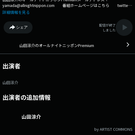
yamada@allnightnippon.com 番組ホームページはこちら twitter
ハッシュタグは「#山田涼介ANNP」twitterアカウントは
詳細情報を見る
「@Yamada_annp」
配信が終了
シェア
しました
山田涼介のオールナイトニッポンPremium
出演者
山田涼介
出演者の追加情報
山田涼介
by ARTIST COMMONS