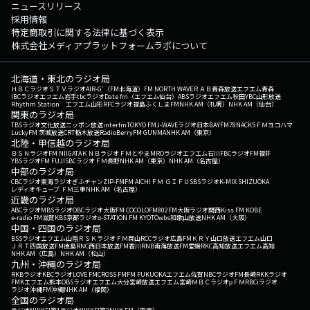
ニュースリリース
採用情報
特定商取引に関する法律に基づく表示
株式会社メディアプラットフォームラボについて
北海道・東北のラジオ局
ＨＢＣラジオ
ＳＴＶラジオ
AIR-G'（FM北海道）
FM NORTH WAVE
ＲＡＢ青森放送
エフエム青森
IBCラジオ
エフエム岩手
tbcラジオ
Date fm（エフエム仙台）
ABSラジオ
エフエム秋田
YBC山形放送
Rhythm Station エフエム山形
RFCラジオ福島
ふくしまFM
NHK AM（札幌）
NHK AM（仙台）
関東のラジオ局
TBSラジオ
文化放送
ニッポン放送
interfm
TOKYO FM
J-WAVE
ラジオ日本
BAYFM78
NACK5
ＦＭヨコハマ
LuckyFM 茨城放送
CRT栃木放送
RadioBerry
FM GUNMA
NHK AM（東京）
北陸・甲信越のラジオ局
ＢＳＮラジオ
FM NIIGATA
ＫＮＢラジオ
ＦＭとやま
MROラジオ
エフエム石川
FBCラジオ
FM福井
YBSラジオ
FM FUJI
SBCラジオ
ＦＭ長野
NHK AM（東京）
NHK AM（名古屋）
中部のラジオ局
CBCラジオ
東海ラジオ
ぎふチャン
ZIP-FM
FM AICHI
ＦＭ ＧＩＦＵ
SBSラジオ
K-MIX SHIZUOKA
レディオキューブ ＦＭ三重
NHK AM（名古屋）
近畿のラジオ局
ABCラジオ
MBSラジオ
OBCラジオ大阪
FM COCOLO
FM802
FM大阪
ラジオ関西
Kiss FM KOBE
e-radio FM滋賀
KBS京都ラジオ
α-STATION FM KYOTO
wbs和歌山放送
NHK AM（大阪）
中国・四国のラジオ局
BSSラジオ
エフエム山陰
ＲＳＫラジオ
ＦＭ岡山
RCCラジオ
広島FM
ＫＲＹ山口放送
エフエム山口
ＪＲＴ四国放送
FM徳島
RNC西日本放送
FM香川
RNB南海放送
FM愛媛
RKC高知放送
エフエム高知
NHK AM（広島）
NHK AM（松山）
九州・沖縄のラジオ局
RKBラジオ
KBCラジオ
LOVE FM
CROSS FM
FM FUKUOKA
エフエム佐賀
NBCラジオ
FM長崎
RKKラジオ
FMKエフエム熊本
OBSラジオ
エフエム大分
宮崎放送
エフエム宮崎
ＭＢＣラジオ
μＦＭ
RBCiラジオ
ラジオ沖縄
FM沖縄
NHK AM（福岡）
全国のラジオ局