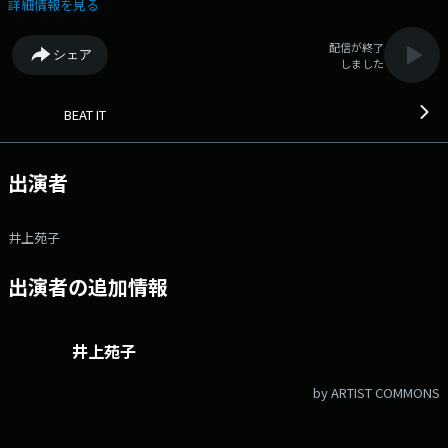
ラム『BEAT IT』。 地域の「今」と「これから」を、リスナーの皆さんと
詳細情報を見る
一緒に探求します。 聴けばきっと明日への元気が湧いてくる。
▽16:00〜 【 オープニングゾーン 】 オープニングゾーン ▽16:58〜
配信が終了
シェア
【 朝日新聞NEWS 】 朝日新聞NEWS ▽17:00〜 【 ゴジオシ！ 】 番
しました
組オススメの楽曲を５時頃にお届けするコーナー。 ▽17:39〜 【
LATEST TRAFFIC 】 LATEST TRAFFIC ▽17:42〜 【 Volkswagen
TREASURES 】 人生の中で誰もが持っている「心の宝物
BEAT IT
（TREASURES）」に耳を傾ける番組。 音楽、風景、言葉、モノ ― 形
あるものもないものも含めて、リスナーの心を支え、 人生を豊かにして
きた「大切なもの」たちをエピソードとともに紹介します。
出演者
▽17:50〜 【 ナニする道場 】 今日中にしないといけない事を送ってもら
って、確認するコーナー ▽18:20〜 【 LATEST TRAFFIC 】 LATEST
TRAFFIC ▽18:22〜 【 LATEST WEATHER 】 LATEST WEATHER 番
井上苑子
組Webサイト：https://www.kiss-fm.co.jp/beatit/ メッセージフォー
ム：https://www.kiss-fm.co.jp/requestmessage/select/2805/ Xハッ
出演者の追加情報
シュタグは「#bi899」 Xアカウントは「@beatit899」
井上苑子
by ARTIST COMMONS